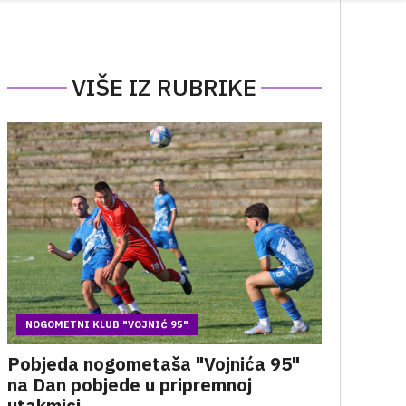
VIŠE IZ RUBRIKE
NOGOMETNI KLUB "VOJNIĆ 95"
Pobjeda nogometaša "Vojnića 95"
na Dan pobjede u pripremnoj
utakmici