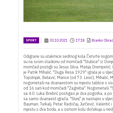
03.10.2021
17:18
Branko Obrad
SPORT
Odigrane su utakmice sedmog kola Četvrte nogom
su na svom stadionu od momčadi "Stubice" iz Donje 
momčad postigli su Jesus Silva, Matija Drempetić
je Patrik Mihalić. "Duga Resa 1929" igrala je u sl
Topolnjak, Belavić, Mance (od 73. Lesić), Mihalić, M
nogometaši na dvanaestom su mjestu tablice s osa
od 16 sati kod momčadi "Zagreba". Nogometaši "Slu
sa 4:0. Luka Brebrić postigao je dva pogotka, a po
sa samo dvanaest igrača. "Slunj" je nastupio u slje
Bauman, Turkalj, Petar Radočaj, Jurčević, Valentić
mjestu s dva boda, a u osmom kolu dočekuju u nedj