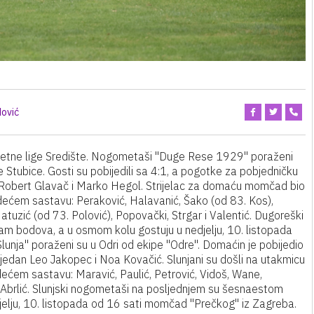
ović
etne lige Središte. Nogometaši "Duge Rese 1929" poraženi
Stubice. Gosti su pobijedili sa 4:1, a pogotke za pobjedničku
, Robert Glavač i Marko Hegol. Strijelac za domaću momčad bio
jedećem sastavu: Peraković, Halavanić, Šako (od 83. Kos),
atuzić (od 73. Polović), Popovački, Strgar i Valentić. Dugoreški
m bodova, a u osmom kolu gostuju u nedjelju, 10. listopada
nja" poraženi su u Odri od ekipe "Odre". Domaćin je pobijedio
 jedan Leo Jakopec i Noa Kovačić. Slunjani su došli na utakmicu
dećem sastavu: Maravić, Paulić, Petrović, Vidoš, Wane,
 i Abrlić. Slunjski nogometaši na posljednjem su šesnaestom
elju, 10. listopada od 16 sati momčad "Prečkog" iz Zagreba.