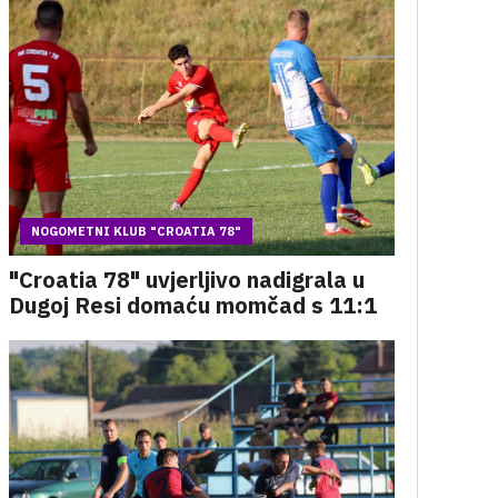
NOGOMETNI KLUB "CROATIA 78"
"Croatia 78" uvjerljivo nadigrala u
Dugoj Resi domaću momčad s 11:1