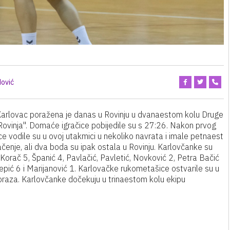
ović
rlovac poražena je danas u Rovinju u dvanaestom kolu Druge
ovinja". Domaće igračice pobijedile su s 27:26. Nakon prvog
 vodile su u ovoj utakmici u nekoliko navrata i imale petnaest
ačenje, ali dva boda su ipak ostala u Rovinju. Karlovčanke su
Korač 5, Španić 4, Pavlačić, Pavletić, Novković 2, Petra Bačić
Stepić 6 i Marijanović 1. Karlovačke rukometašice ostvarile su u
oraza. Karlovčanke dočekuju u trinaestom kolu ekipu