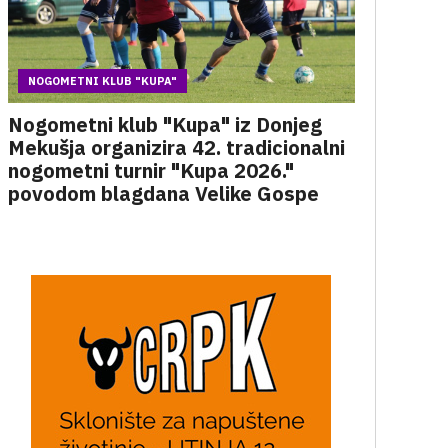
NOGOMETNI KLUB "KUPA"
Nogometni klub "Kupa" iz Donjeg
Mekušja organizira 42. tradicionalni
nogometni turnir "Kupa 2026."
povodom blagdana Velike Gospe