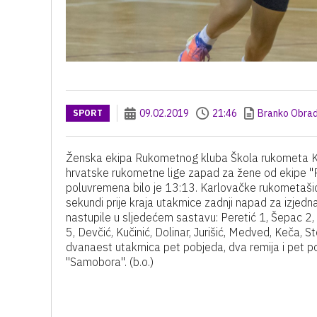
09.02.2019
21:46
Branko Obrad
SPORT
Ženska ekipa Rukometnog kluba Škola rukometa Ka
hrvatske rukometne lige zapad za žene od ekipe "R
poluvremena bilo je 13:13. Karlovačke rukometašice
sekundi prije kraja utakmice zadnji napad za izjedn
nastupile u sljedećem sastavu: Peretić 1, Šepac 2, 
5, Devčić, Kučinić, Dolinar, Jurišić, Medved, Keča, 
dvanaest utakmica pet pobjeda, dva remija i pet p
"Samobora". (b.o.)