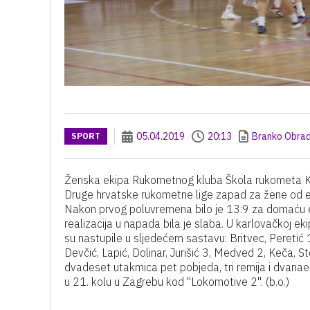
05.04.2019
20:13
Branko Obrad
SPORT
Ženska ekipa Rukometnog kluba Škola rukometa Ka
Druge hrvatske rukometne lige zapad za žene od e
Nakon prvog poluvremena bilo je 13:9 za domaću ek
realizacija u napada bila je slaba. U karlovačkoj e
su nastupile u sljedećem sastavu: Britvec, Peretić 1
Devčić, Lapić, Dolinar, Jurišić 3, Medved 2, Keča, S
dvadeset utakmica pet pobjeda, tri remija i dvana
u 21. kolu u Zagrebu kod "Lokomotive 2". (b.o.)