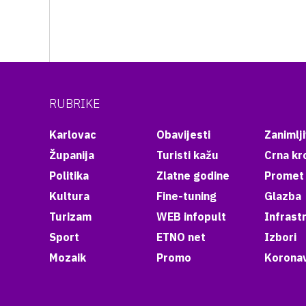
RUBRIKE
Karlovac
Obavijesti
Zanimlji
Županija
Turisti kažu
Crna kr
Politika
Zlatne godine
Promet
Kultura
Fine-tuning
Glazba
Turizam
WEB infopult
Infrast
Sport
ETNO net
Izbori
Mozaik
Promo
Koronav