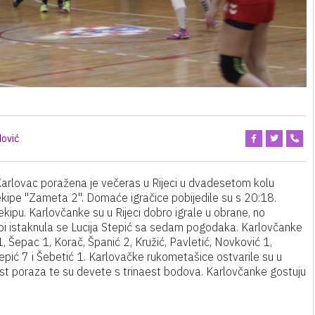
ović
rlovac poražena je večeras u Rijeci u dvadesetom kolu
kipe "Zameta 2". Domaće igračice pobijedile su s 20:18.
ipu. Karlovčanke su u Rijeci dobro igrale u obrane, no
kipi istaknula se Lucija Stepić sa sedam pogodaka. Karlovčanke
, Šepac 1, Korač, Španić 2, Kružić, Pavletić, Novković 1,
tepić 7 i Šebetić 1. Karlovačke rukometašice ostvarile su u
est poraza te su devete s trinaest bodova. Karlovčanke gostuju