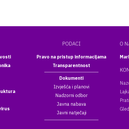
PODACI
O 
vosti
Pravo na pristup informacijama
Mar
onika
Transparentnost
KON
Dokumenti
Nazo
Izvješća i planovi
ruktura
Lajk
Nadzorni odbor
Prat
Javna nabava
irus
Gled
Javni natječaji