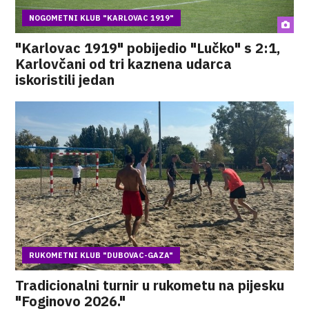
NOGOMETNI KLUB "KARLOVAC 1919"
"Karlovac 1919" pobijedio "Lučko" s 2:1,
Karlovčani od tri kaznena udarca
iskoristili jedan
RUKOMETNI KLUB "DUBOVAC-GAZA"
Tradicionalni turnir u rukometu na pijesku
"Foginovo 2026."