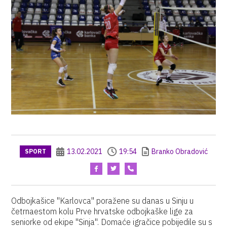
13.02.2021
19:54
Branko Obradović
SPORT
Odbojkašice "Karlovca" poražene su danas u Sinju u
četrnaestom kolu Prve hrvatske odbojkaške lige za
seniorke od ekipe "Sinja". Domaće igračice pobijedile su s