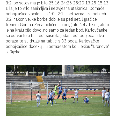
3:2, po setovima je bilo 25:16 24:26 25:20 13:25 15:13.
Bila je to vrlo zanimljiva i neizvjesna utakmica. Domaće
odbojkašice vodile su s 1:0 i 2:1 u setovima i za pobjedu
3:2, nakon velike borbe dobile su peti set. Igračice
trenera Gorana Zeca odlično su odigrale četvrti set, ali to
je na kraju bilo dovoljno samo za jedan bod. Karlovčanke
su ostvarile u trinaest susreta jedanaest pobjeda i dva
poraza te su druge na tablici s 33 boda. Karlovačke
odbojkašice dočekuju u petnaestom kolu ekipu "Drenove"
iz Rijeke.