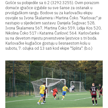
Gošće su pobijedile sa 6:2 (3292:3255). Ovim porazom
domaće igračice izgubile su sve šanse za ostanak u
prvoligaškom rangu. Bodove su za karlovačku ekipu
osvojile su Ivona Škalamera i Martina Čoko. "Karlovac" je
nastupio u sljedećem sastavu: Danijela Šagovac 528,
Ivona Škalamera 567, Martina Čoko 559, Lidija Kos 520,
Nikolina Čoko 517 i Katarina Čurilović 564. Karlovčanke
su na devetom mjestu prvenstvene ljestvice s tri boda.
Karlovačke kuglačice gostuju u šesnaestom kolu u
subotu, 7. ožujka od 13 sati kod ekipe "Splita". (b.o.)