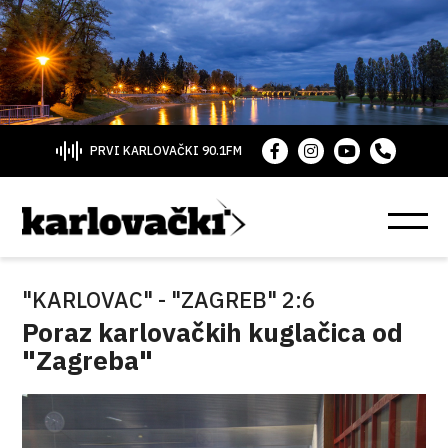
PRVI KARLOVAČKI 90.1FM
"KARLOVAC" - "ZAGREB" 2:6
Poraz karlovačkih kuglačica od
"Zagreba"