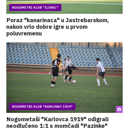
NOGOMETNI KLUB "ILOVAC"
Poraz "kanarinaca" u Jastrebarskom,
nakon vrlo dobre igre u prvom
poluvremenu
NOGOMETNI KLUB "KARLOVAC 1919"
Nogometaši "Karlovca 1919" odigrali
neodlučeno 1:1 s momčadi "Pazinke"