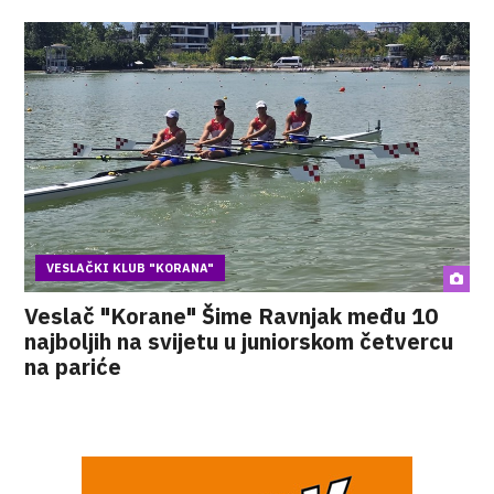
VESLAČKI KLUB "KORANA"
Veslač "Korane" Šime Ravnjak među 10
najboljih na svijetu u juniorskom četvercu
na pariće