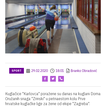
29.02.2020
18:01
Branko Obradović
SPORT
Kuglačice "Karlovca" poražene su danas na kuglani Doma
Oružanih snaga "Zrinski" u petnaestom kolu Prve
hrvatske kuglačke lige za žene od ekipe "Zagreba".