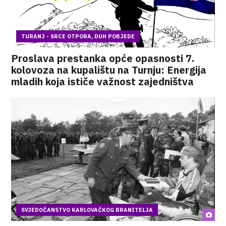
TURANJ - SRCE OTPORA, DUH POBJEDE
Proslava prestanka opće opasnosti 7.
kolovoza na kupalištu na Turnju: Energija
mladih koja ističe važnost zajedništva
SVJEDOČANSTVO KARLOVAČKOG BRANITELJA