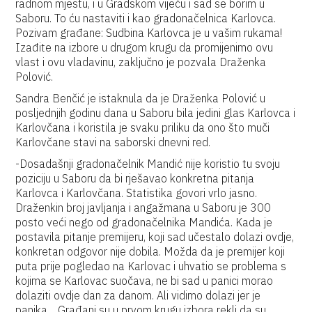
radnom mjestu, i u Gradskom vijeću i sad se borim u
Saboru. To ću nastaviti i kao gradonačelnica Karlovca.
Pozivam građane: Sudbina Karlovca je u vašim rukama!
Izađite na izbore u drugom krugu da promijenimo ovu
vlast i ovu vladavinu, zaključno je pozvala Draženka
Polović.
Sandra Benčić je istaknula da je Draženka Polović u
posljednjih godinu dana u Saboru bila jedini glas Karlovca i
Karlovčana i koristila je svaku priliku da ono što muči
Karlovčane stavi na saborski dnevni red.
-Dosadašnji gradonačelnik Mandić nije koristio tu svoju
poziciju u Saboru da bi rješavao konkretna pitanja
Karlovca i Karlovčana. Statistika govori vrlo jasno.
Draženkin broj javljanja i angažmana u Saboru je 300
posto veći nego od gradonačelnika Mandića. Kada je
postavila pitanje premijeru, koji sad učestalo dolazi ovdje,
konkretan odgovor nije dobila. Možda da je premijer koji
puta prije pogledao na Karlovac i uhvatio se problema s
kojima se Karlovac suočava, ne bi sad u panici morao
dolaziti ovdje dan za danom. Ali vidimo dolazi jer je
panika… Građani su u prvom krugu izbora rekli da su