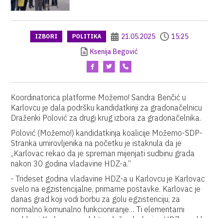
21.05.2025
15:25
IZBORI
POLITIKA
Ksenija Begović
Koordinatorica platforme Možemo! Sandra Benčić u
Karlovcu je dala podršku kandidatkinji za gradonačelnicu
Draženki Polović za drugi krug izbora za gradonačelnika.
Polović (Možemo!) kandidatkinja koalicije Možemo-SDP-
Stranka umirovljenika na početku je istaknula da je
„Karlovac rekao da je spreman mijenjati sudbinu grada
nakon 30 godina vladavine HDZ-a.“
- Trideset godina vladavine HDZ-a u Karlovcu je Karlovac
svelo na egzistencijalne, primarne postavke. Karlovac je
danas grad koji vodi borbu za golu egzistenciju, za
normalno komunalno funkcioniranje… Ti elementarni