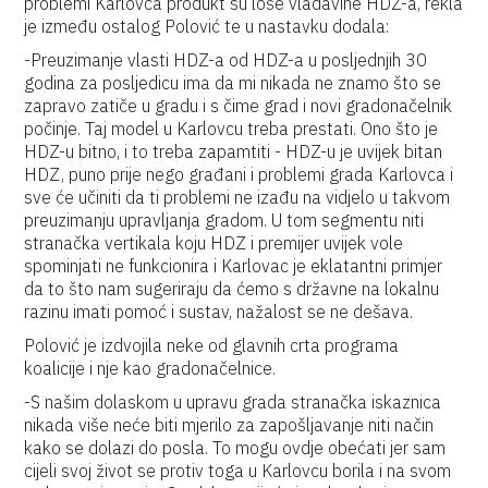
problemi Karlovca produkt su loše vladavine HDZ-a, rekla
je između ostalog Polović te u nastavku dodala:
-Preuzimanje vlasti HDZ-a od HDZ-a u posljednjih 30
godina za posljedicu ima da mi nikada ne znamo što se
zapravo zatiče u gradu i s čime grad i novi gradonačelnik
počinje. Taj model u Karlovcu treba prestati. Ono što je
HDZ-u bitno, i to treba zapamtiti - HDZ-u je uvijek bitan
HDZ, puno prije nego građani i problemi grada Karlovca i
sve će učiniti da ti problemi ne izađu na vidjelo u takvom
preuzimanju upravljanja gradom. U tom segmentu niti
stranačka vertikala koju HDZ i premijer uvijek vole
spominjati ne funkcionira i Karlovac je eklatantni primjer
da to što nam sugeriraju da ćemo s državne na lokalnu
razinu imati pomoć i sustav, nažalost se ne dešava.
Polović je izdvojila neke od glavnih crta programa
koalicije i nje kao gradonačelnice.
-S našim dolaskom u upravu grada stranačka iskaznica
nikada više neće biti mjerilo za zapošljavanje niti način
kako se dolazi do posla. To mogu ovdje obećati jer sam
cijeli svoj život se protiv toga u Karlovcu borila i na svom