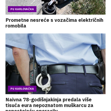
PU KARLOVAČKA
Prometne nesreće s vozačima električnih
romobila
PU KARLOVAČKA
Naivna 78-godišnjakinja predala više
tisuća eura nepoznatom muškarcu za
nepostojeću operaciju