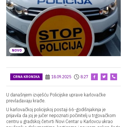
NOVO
18.09.2025
8:27
CRNA KRONIKA
U današnjem izvješću Policijske uprave karlovačke
prevladavaju krađe.
U karlovačkoj policijskoj postaji 66-godišnjakinja je
prijavila da joj je jučer nepoznati počinitelj u trgovačkom
centru u gradskoj četvrti Novi Centar u Karlovcu ukrao