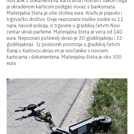
novčanik s dokumentima, karticama i novcem, nakon čega
je ukradenom karticom podigao novac s bankomata.
Materijalna šteta je više stotina eura. Krađu je prijavilo i
trgovačko društvo. Dvije nepoznate muške osobe su 12.
rujna, navodi policija, iz trgovine u gradskoj četvrti Novi
centar ukrali parfeme. Materijalna šteta je veća od 140
eura. Nepoznati počinitelj okrao je 30-godišnjakinju i 32-
godišnjakinju. Iz poslovnih prostorija u gradskoj četvrti
Baniji u Karlovcu ukrao im je novčanike s novcem,
karticama i dokumentima. Materijalna šteta je oko 300
eura.