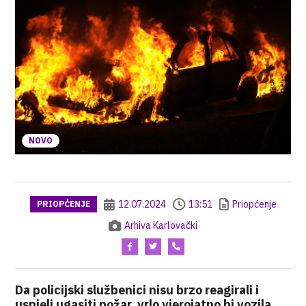
NOVO
12.07.2024
13:51
Priopćenje
PRIOPĆENJE
Arhiva Karlovački
Da policijski službenici nisu brzo reagirali i
uspjeli ugasiti požar, vrlo vjerojatno bi vozila