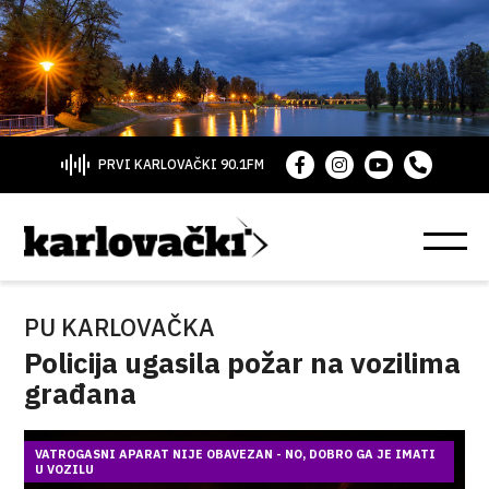
PRVI KARLOVAČKI 90.1FM
PU KARLOVAČKA
Policija ugasila požar na vozilima
građana
VATROGASNI APARAT NIJE OBAVEZAN - NO, DOBRO GA JE IMATI
U VOZILU