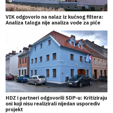
VIK odgovorio na nalaz iz kućnog filtera:
Analiza taloga nije analiza vode za piće
HDZ i partneri odgovorili SDP-u: Kritiziraju
oni koji nisu realizirali nijedan usporediv
projekt