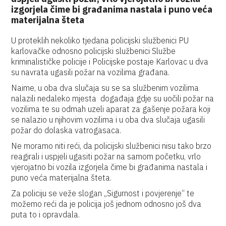
izgorjela čime bi građanima nastala i puno veća
materijalna šteta
U proteklih nekoliko tjedana policijski službenici PU
karlovačke odnosno policijski službenici Službe
kriminalističke policije i Policijske postaje Karlovac u dva
su navrata ugasili požar na vozilima građana.
Naime, u oba dva slučaja su se sa službenim vozilima
nalazili nedaleko mjesta događaja gdje su uočili požar na
vozilima te su odmah uzeli aparat za gašenje požara koji
se nalazio u njihovim vozilima i u oba dva slučaja ugasili
požar do dolaska vatrogasaca.
Ne moramo niti reći, da policijski službenici nisu tako brzo
reagirali i uspjeli ugasiti požar na samom početku, vrlo
vjerojatno bi vozila izgorjela čime bi građanima nastala i
puno veća materijalna šteta.
Za policiju se veže slogan „Sigurnost i povjerenje“ te
možemo reći da je policija još jednom odnosno još dva
puta to i opravdala.