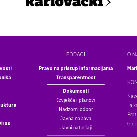
PODACI
O 
vosti
Pravo na pristup informacijama
Mar
onika
Transparentnost
KON
Dokumenti
Nazo
Izvješća i planovi
ruktura
Lajk
Nadzorni odbor
Prat
Javna nabava
irus
Gled
Javni natječaji