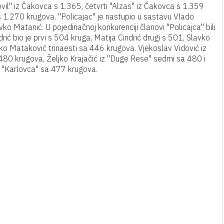
vil" iz Čakovca s 1.365, četvrti "Alzas" iz Čakovca s 1.359
s 1.270 krugova. "Policajac" je nastupio u sastavu Vlado
lavko Matanić. U pojedinačnoj konkurenciji članovi "Policajca" bili
drić bio je prvi s 504 kruga, Matija Cindrić drugi s 501, Slavko
ko Mataković trinaesti sa 446 krugova. Vjekoslav Vidović iz
 480 krugova, Željko Krajačić iz "Duge Rese" sedmi sa 480 i
 "Karlovca" sa 477 krugova.