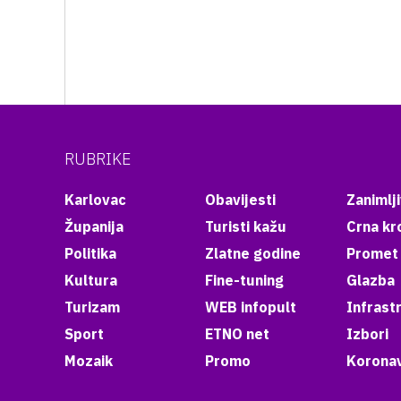
RUBRIKE
Karlovac
Obavijesti
Zanimlji
Županija
Turisti kažu
Crna kr
Politika
Zlatne godine
Promet
Kultura
Fine-tuning
Glazba
Turizam
WEB infopult
Infrast
Sport
ETNO net
Izbori
Mozaik
Promo
Koronav