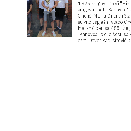
1.375 krugova, treći "Miho
krugova i peti "Karlovac" 
Cindrić, Matija Cindrić i S
su vrlo uspješni. Vlado Cin
Matanić peti sa 485 i Želj
"Karlovca" bio je šesti sa
osmi Davor Radusinović iz