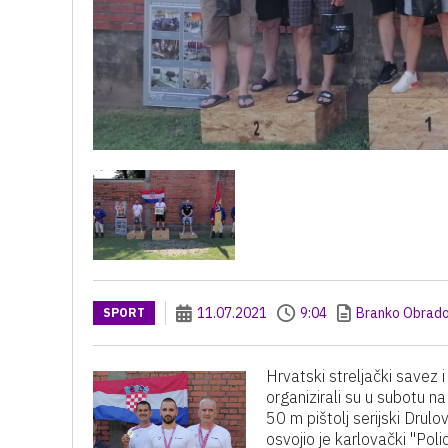
11.07.2021
9:04
Branko Obrado
SPORT
Hrvatski streljački savez
organizirali su u subotu n
50 m pištolj serijski Drulo
osvojio je karlovački "Pol