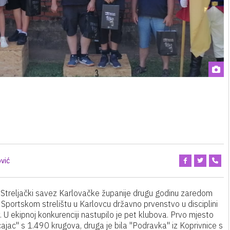
vić
 i Streljački savez Karlovačke županije drugu godinu zaredom
a Sportskom strelištu u Karlovcu državno prvenstvo u disciplini
v. U ekipnoj konkurenciji nastupilo je pet klubova. Prvo mjesto
icajac" s 1.490 krugova, druga je bila "Podravka" iz Koprivnice s