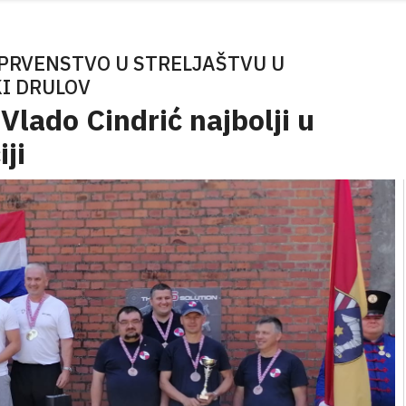
PRVENSTVO U STRELJAŠTVU U
KI DRULOV
 Vlado Cindrić najbolji u
ji