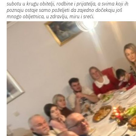
subotu u krugu obitelji, rodbine i prijatelja, a svima koji ih
poznaju ostaje samo poželjeti da zajedno dočekaju još
mnogo obljetnica, u zdravlju, miru i sreći.