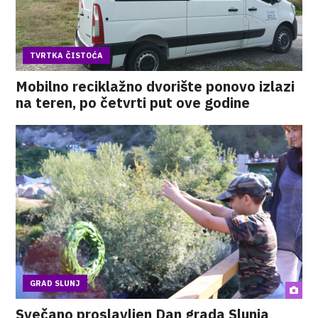
TVRTKA ČISTOĆA
Mobilno reciklažno dvorište ponovo izlazi
na teren, po četvrti put ove godine
GRAD SLUNJ
Svečano proslavljen Dan grada Slunja