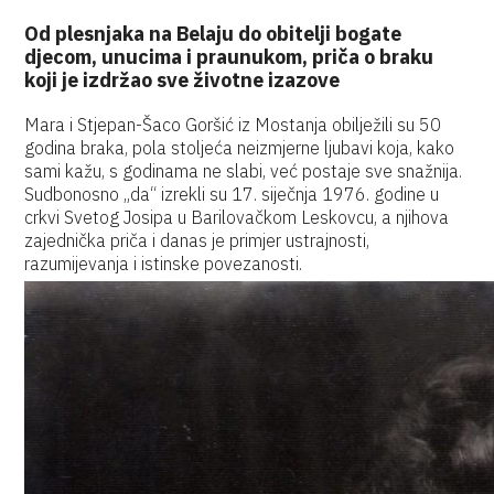
Od plesnjaka na Belaju do obitelji bogate
djecom, unucima i praunukom, priča o braku
koji je izdržao sve životne izazove
Mara i Stjepan-Šaco Goršić iz Mostanja obilježili su 50
godina braka, pola stoljeća neizmjerne ljubavi koja, kako
sami kažu, s godinama ne slabi, već postaje sve snažnija.
Sudbonosno „da“ izrekli su 17. siječnja 1976. godine u
crkvi Svetog Josipa u Barilovačkom Leskovcu, a njihova
zajednička priča i danas je primjer ustrajnosti,
razumijevanja i istinske povezanosti.