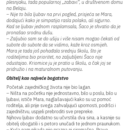
plesnjaku, tada popularnoj „zabavi“, u društvenom domu
na Belaju.
– Nije to bila ljubav na prvi pogled, prisjeća se Mara,
dodajući kako je simpatija rasla polako, ali sigurno.
Kad se ljubav jednom rasplamsala, Šaco je shvatio da je
pronašao srodnu dušu.
– Zaljubio sam se do ušiju i više nisam mogao čekati od
subote do subote da se vidimo, kaže kroz osmijeh.
Mara je tada još pohađala srednju školu, što je
roditeljima bio prioritet, no zaljubljeni Šaco nije
odustajao. Kriomice ju je pratio u školu, a čak joj se
pridružio i na maturalnom putovanju.
Obitelj kao najveće bogatstvo
Početak zajedničkog života nije bio lagan.
– Ništa na početku nije jednostavno, bilo u poslu, bilo u
ljubavi, ističe Mara, naglašavajući kako su uz pomoć
roditelja, ali prije svega zahvaljujući upornosti, podršci i
zajedništvu, uspjeli prebroditi sve prepreke.
Njihovu ljubav dodatno su učvrstila dva sina, a kasnije su
obitelj obogatili i s petoro unučadi te jednom praunukom.
– Kuća nam nikada nije prazna ni siromašna. Pravo