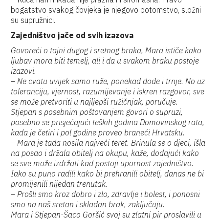
bogatstvo svakog čovjeka je njegovo potomstvo, složni
su supružnici.
Zajedništvo jače od svih izazova
Govoreći o tajni dugog i sretnog braka, Mara ističe kako
ljubav mora biti temelj, ali i da u svakom braku postoje
izazovi.
– Ne cvatu uvijek samo ruže, ponekad dođe i trnje. No uz
toleranciju, vjernost, razumijevanje i iskren razgovor, sve
se može pretvoriti u najljepši ružičnjak, poručuje.
Stjepan s posebnim poštovanjem govori o supruzi,
posebno se prisjećajući teških godina Domovinskog rata,
kada je četiri i pol godine proveo braneći Hrvatsku.
– Mara je tada nosila najveći teret. Brinula se o djeci, išla
na posao i držala obitelj na okupu, kaže, dodajući kako
se sve može izdržati kad postoji upornost zajedništvo.
Iako su puno radili kako bi prehranili obitelj, danas ne bi
promijenili nijedan trenutak.
– Prošli smo kroz dobro i zlo, zdravlje i bolest, i ponosni
smo na naš sretan i skladan brak, zaključuju.
Mara i Stjepan-Šaco Goršić svoj su zlatni pir proslavili u