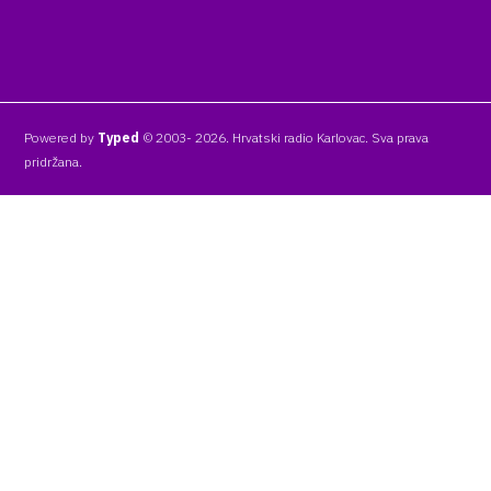
Powered by
Typed
© 2003- 2026. Hrvatski radio Karlovac. Sva prava
pridržana.