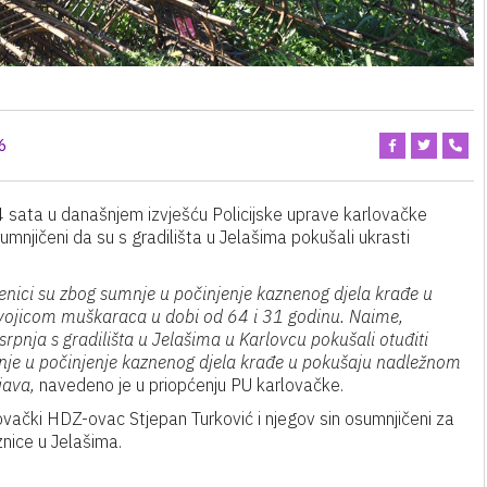
6
4 sata u današnjem izvješću Policijske uprave karlovačke
umnjičeni da su s gradilišta u Jelašima pokušali ukrasti
žbenici su zbog sumnje u počinjenje kaznenog djela krađe u
 dvojicom muškaraca u dobi od 64 i 31 godinu. Naime,
rpnja s gradilišta u Jelašima u Karlovcu pokušali otuđiti
nje u počinjenje kaznenog djela krađe u pokušaju nadležnom
java,
navedeno je u priopćenju PU karlovačke.
lovački HDZ-ovac Stjepan Turković i njegov sin osumnjičeni za
znice u Jelašima.