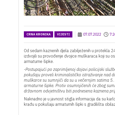
07.07.2022
7:2
CRNA KRONIKA
VIJESTI
Od sedam kaznenih djela zabilježenih u protekla 2
izdvojili su provođenje dvojice muškaraca koji su os
armaturne šipke.
-
Postupajući po zaprimljenoj dojavi policijski slu
pokušaju proveli kriminalističko istraživanje nad
muškarce su sumnjiči da su u večernjim satima 5. s
armaturne šipke. Protiv osumnjičenih će zbog sum
državnom odvjetništvu biti podnesena kaznena pri
Naknadno je u javnost stigla informacija da su kar
krađu u pokušaju armaturnih šipki s gradilišta obila