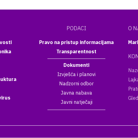
PODACI
O 
vosti
Pravo na pristup informacijama
Mar
onika
Transparentnost
KON
Dokumenti
Nazo
Izvješća i planovi
ruktura
Lajk
Nadzorni odbor
Prat
Javna nabava
irus
Gled
Javni natječaji