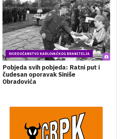
SVJEDOČANSTVO KARLOVAČKOG BRANITELJA
Pobjeda svih pobjeda: Ratni put i
čudesan oporavak Siniše
Obradovića