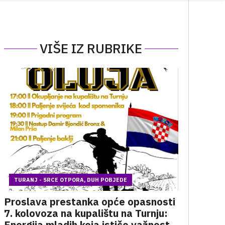
VIŠE IZ RUBRIKE
TURANJ - SRCE OTPORA, DUH POBJEDE
Proslava prestanka opće opasnosti
7. kolovoza na kupalištu na Turnju:
Energija mladih koja ističe važnost