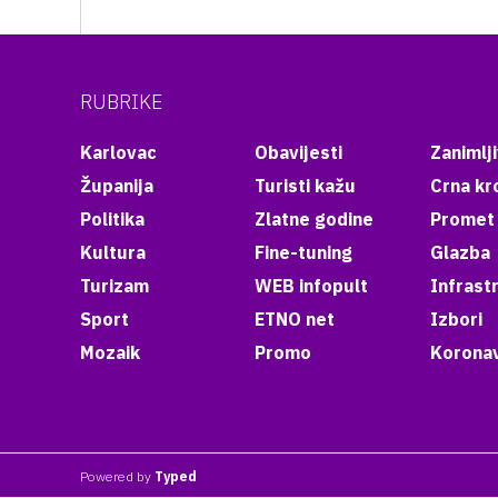
RUBRIKE
Karlovac
Obavijesti
Zanimlji
Županija
Turisti kažu
Crna kr
Politika
Zlatne godine
Promet
Kultura
Fine-tuning
Glazba
Turizam
WEB infopult
Infrast
Sport
ETNO net
Izbori
Mozaik
Promo
Koronav
Powered by
Typed