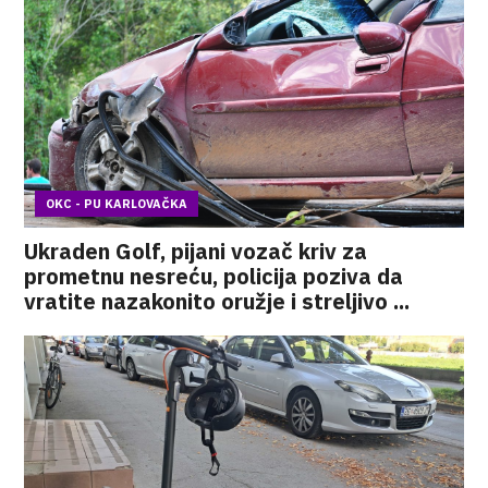
OKC - PU KARLOVAČKA
Ukraden Golf, pijani vozač kriv za
prometnu nesreću, policija poziva da
vratite nazakonito oružje i streljivo ...