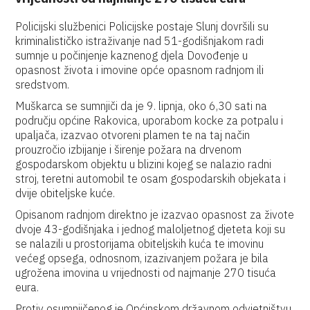
Policijski službenici Policijske postaje Slunj dovršili su
kriminalističko istraživanje nad 51-godišnjakom radi
sumnje u počinjenje kaznenog djela Dovođenje u
opasnost života i imovine opće opasnom radnjom ili
sredstvom.
Muškarca se sumnjiči da je 9. lipnja, oko 6,30 sati na
području općine Rakovica, uporabom kocke za potpalu i
upaljača, izazvao otvoreni plamen te na taj način
prouzročio izbijanje i širenje požara na drvenom
gospodarskom objektu u blizini kojeg se nalazio radni
stroj, teretni automobil te osam gospodarskih objekata i
dvije obiteljske kuće.
Opisanom radnjom direktno je izazvao opasnost za živote
dvoje 43-godišnjaka i jednog maloljetnog djeteta koji su
se nalazili u prostorijama obiteljskih kuća te imovinu
većeg opsega, odnosnom, izazivanjem požara je bila
ugrožena imovina u vrijednosti od najmanje 270 tisuća
eura.
Protiv osumnjičenog je Općinskom državnom odvjetništvu