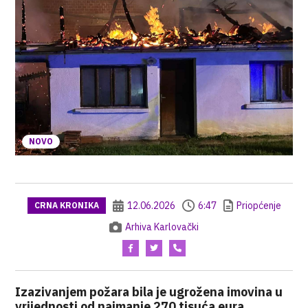
NOVO
12.06.2026
6:47
Priopćenje
CRNA KRONIKA
Arhiva Karlovački
Izazivanjem požara bila je ugrožena imovina u
vrijednosti od najmanje 270 tisuća eura