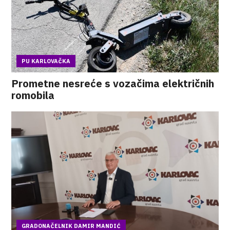
PU KARLOVAČKA
Prometne nesreće s vozačima električnih
romobila
GRADONAČELNIK DAMIR MANDIĆ