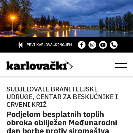
PRVI KARLOVAČKI 90.1FM
SUDJELOVALE BRANITELJSKE
UDRUGE, CENTAR ZA BESKUĆNIKE I
CRVENI KRIŽ
Podjelom besplatnih toplih
obroka obilježen Međunarodni
dan borbe protiv siromaštva