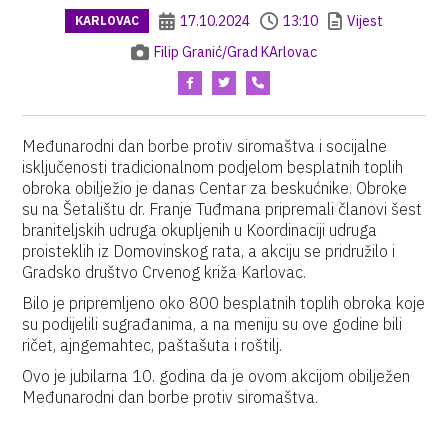
17.10.2024
13:10
Vijest
KARLOVAC
Filip Granić/Grad KArlovac
Međunarodni dan borbe protiv siromaštva i socijalne
isključenosti tradicionalnom podjelom besplatnih toplih
obroka obilježio je danas Centar za beskućnike. Obroke
su na Šetalištu dr. Franje Tuđmana pripremali članovi šest
braniteljskih udruga okupljenih u Koordinaciji udruga
proisteklih iz Domovinskog rata, a akciju se pridružilo i
Gradsko društvo Crvenog križa Karlovac.
Bilo je pripremljeno oko 800 besplatnih toplih obroka koje
su podijelili sugrađanima, a na meniju su ove godine bili
ričet, ajngemahtec, paštašuta i roštilj.
Ovo je jubilarna 10. godina da je ovom akcijom obilježen
Međunarodni dan borbe protiv siromaštva.