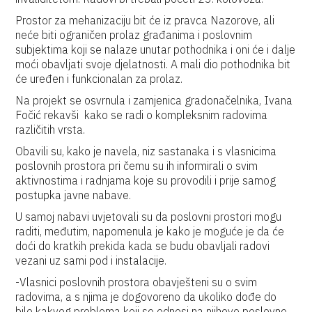
Prostor za mehanizaciju bit će iz pravca Nazorove, ali
neće biti ograničen prolaz građanima i poslovnim
subjektima koji se nalaze unutar pothodnika i oni će i dalje
moći obavljati svoje djelatnosti. A mali dio pothodnika bit
će uređen i funkcionalan za prolaz.
Na projekt se osvrnula i zamjenica gradonačelnika, Ivana
Fočić rekavši kako se radi o kompleksnim radovima
različitih vrsta.
Obavili su, kako je navela, niz sastanaka i s vlasnicima
poslovnih prostora pri čemu su ih informirali o svim
aktivnostima i radnjama koje su provodili i prije samog
postupka javne nabave.
U samoj nabavi uvjetovali su da poslovni prostori mogu
raditi, međutim, napomenula je kako je moguće je da će
doći do kratkih prekida kada se budu obavljali radovi
vezani uz sami pod i instalacije.
-Vlasnici poslovnih prostora obavješteni su o svim
radovima, a s njima je dogovoreno da ukoliko dođe do
bilo kakvog problema koji se odnosi na njihove poslovne