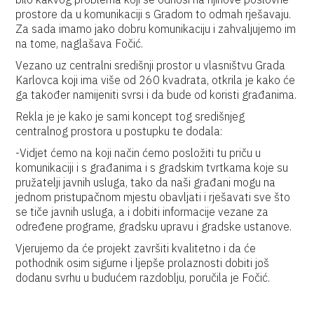
prostore da u komunikaciji s Gradom to odmah rješavaju.
Za sada imamo jako dobru komunikaciju i zahvaljujemo im
na tome, naglašava Fočić.
Vezano uz centralni središnji prostor u vlasništvu Grada
Karlovca koji ima više od 260 kvadrata, otkrila je kako će
ga također namijeniti svrsi i da bude od koristi građanima.
Rekla je je kako je sami koncept tog središnjeg
centralnog prostora u postupku te dodala:
-Vidjet ćemo na koji način ćemo posložiti tu priču u
komunikaciji i s građanima i s gradskim tvrtkama koje su
pružatelji javnih usluga, tako da naši građani mogu na
jednom pristupačnom mjestu obavljati i rješavati sve što
se tiče javnih usluga, a i dobiti informacije vezane za
određene programe, gradsku upravu i gradske ustanove.
Vjerujemo da će projekt završiti kvalitetno i da će
pothodnik osim sigurne i ljepše prolaznosti dobiti još
dodanu svrhu u budućem razdoblju, poručila je Fočić.