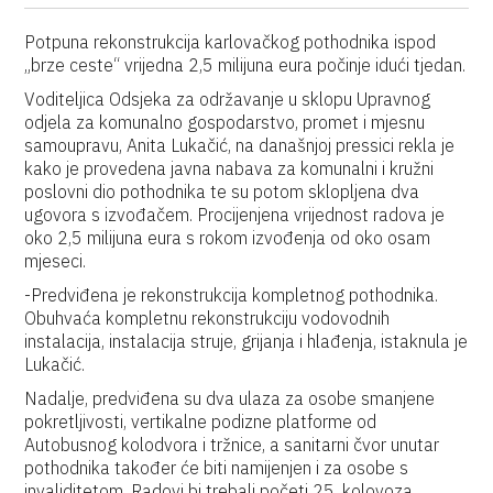
Potpuna rekonstrukcija karlovačkog pothodnika ispod
„brze ceste“ vrijedna 2,5 milijuna eura počinje idući tjedan.
Voditeljica Odsjeka za održavanje u sklopu Upravnog
odjela za komunalno gospodarstvo, promet i mjesnu
samoupravu, Anita Lukačić, na današnjoj pressici rekla je
kako je provedena javna nabava za komunalni i kružni
poslovni dio pothodnika te su potom sklopljena dva
ugovora s izvođačem. Procijenjena vrijednost radova je
oko 2,5 milijuna eura s rokom izvođenja od oko osam
mjeseci.
-Predviđena je rekonstrukcija kompletnog pothodnika.
Obuhvaća kompletnu rekonstrukciju vodovodnih
instalacija, instalacija struje, grijanja i hlađenja, istaknula je
Lukačić.
Nadalje, predviđena su dva ulaza za osobe smanjene
pokretljivosti, vertikalne podizne platforme od
Autobusnog kolodvora i tržnice, a sanitarni čvor unutar
pothodnika također će biti namijenjen i za osobe s
invaliditetom. Radovi bi trebali početi 25. kolovoza.