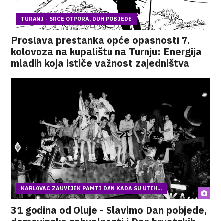
TURANJ - SRCE OTPORA, DUH POBJEDE
Proslava prestanka opće opasnosti 7.
kolovoza na kupalištu na Turnju: Energija
mladih koja ističe važnost zajedništva
KARLOVAC ZAUVIJEK PAMTI DAN KADA SU UTIH...
31 godina od Oluje - Slavimo Dan pobjede,