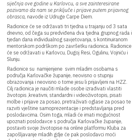
siječnja ove godine u Karlovcu, a sve zainteresirane
pozivamo da nam se priključe i prijave putem prijavnog
obrasca,
navode iz Udruge Carpe Diem.
Radionice će se održavati tri tjedna u trajanju od 3 sata
dnevno, od čega su predviđena dva tjedna grupnog rada i
tjedan dana individualnog savjetovanja, s kontinuiranom
mentorskom podrškom po završetku radionica. Radionice
će se održavati u Karlovcu, Dugoj Resi, Ogulinu, Vojniću i
Slunju.
Radionice su namijenjene svim mladim osobama s
područja Karlovačke županije, neovisno o stupnju
obrazovanja i neovisno o tome jesu li prijavljeni na HZZ.
Cilj radionica je naučiti mlade osobe izrađivati vlastiti
životopis ,kreativni, standardni i videoživotopis, pisati
molbe i prijave za posao, pretraživati oglase za posao te
razviti vještine samoprezentacije i predstavljanja pred
poslodavcima. Osim toga, mladi će imati mogućnost
upoznati poslodavce s područja Karlovačke županije,
postaviti svoje životopise na online platformu Kluba za
zapošljavanje mladih gdje će pak poslodavci moći