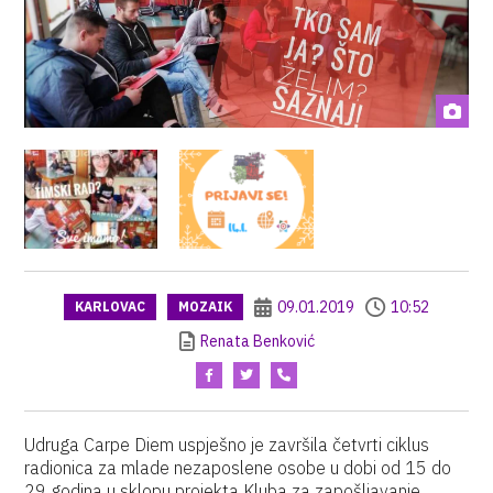
09.01.2019
10:52
KARLOVAC
MOZAIK
Renata Benković
Udruga Carpe Diem uspješno je završila četvrti ciklus
radionica za mlade nezaposlene osobe u dobi od 15 do
29 godina u sklopu projekta Kluba za zapošljavanje