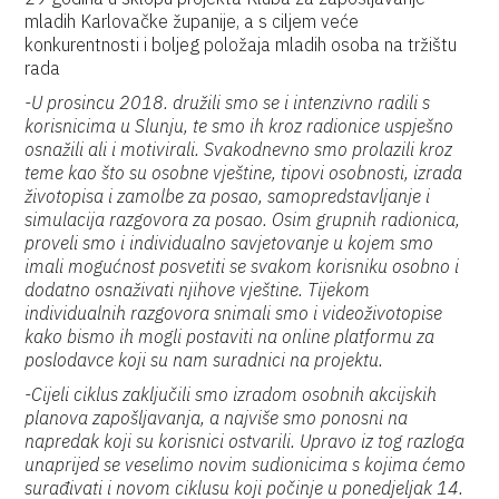
mladih Karlovačke županije, a s ciljem veće
konkurentnosti i boljeg položaja mladih osoba na tržištu
rada
-U prosincu 2018. družili smo se i intenzivno radili s
korisnicima u Slunju, te smo ih kroz radionice uspješno
osnažili ali i motivirali. Svakodnevno smo prolazili kroz
teme kao što su osobne vještine, tipovi osobnosti, izrada
životopisa i zamolbe za posao, samopredstavljanje i
simulacija razgovora za posao. Osim grupnih radionica,
proveli smo i individualno savjetovanje u kojem smo
imali mogućnost posvetiti se svakom korisniku osobno i
dodatno osnaživati njihove vještine. Tijekom
individualnih razgovora snimali smo i videoživotopise
kako bismo ih mogli postaviti na online platformu za
poslodavce koji su nam suradnici na projektu.
-Cijeli ciklus zaključili smo izradom osobnih akcijskih
planova zapošljavanja, a najviše smo ponosni na
napredak koji su korisnici ostvarili. Upravo iz tog razloga
unaprijed se veselimo novim sudionicima s kojima ćemo
surađivati i novom ciklusu koji počinje u ponedjeljak 14.