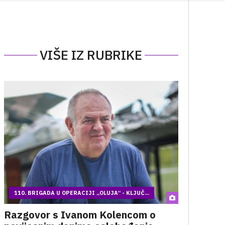
VIŠE IZ RUBRIKE
110. BRIGADA U OPERACIJI „OLUJA“ - KLJUČ...
Razgovor s Ivanom Kolencom o