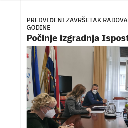
PREDVIĐENI ZAVRŠETAK RADOVA J
GODINE
Počinje izgradnja Ispos