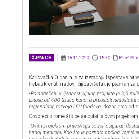
16.11.2020
15:30
Miloš Mil
ŽUPANIJA
Karlovačka županija je za izgradnju Ispostave hitne
trebali krenuti i radovi, čiji završetak je planiran za 
-
Po natječaju vrijednost cijelog projekta je 3,5 mi
iznosu od 400 tisuća kuna, a preostali nedostatni
regionalnog razvoja i EU fondova,
doznajemo od za
Govoreći o tome što će se dobiti s ovim projektom 
-
Ovim projektom prije svega se želi osigurati dost
hitnoj medicini. Kao što je poznato općina Vojnić j
nerijetko događaju situacije s migrantima, kao i 