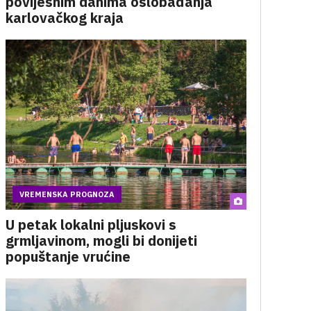
povijesnim danima oslobađanja
karlovačkog kraja
VREMENSKA PROGNOZA
U petak lokalni pljuskovi s
grmljavinom, mogli bi donijeti
popuštanje vrućine