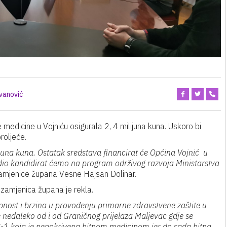
ovanović
 medicine u Vojniću osigurala 2, 4 milijuna kuna. Uskoro bi
proljeće.
lijuna kuna. Ostatak sredstava financirat će Općina Vojnić u
 dio kandidirat ćemo na program održivog razvoja Ministarstva
mjenice župana Vesne Hajsan Dolinar.
zamjenica župana je rekla.
upnost i brzina u provođenju primarne zdravstvene zaštite u
e nedaleko od i od Graničnog prijelaza Maljevac gdje se
DC-1 koja je nepokrivena hitnom medicinom jer do sada hitna