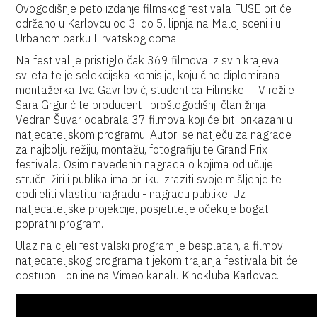
Ovogodišnje peto izdanje filmskog festivala FUSE bit će
održano u Karlovcu od 3. do 5. lipnja na Maloj sceni i u
Urbanom parku Hrvatskog doma.
Na festival je pristiglo čak 369 filmova iz svih krajeva
svijeta te je selekcijska komisija, koju čine diplomirana
montažerka Iva Gavrilović, studentica Filmske i TV režije
Sara Grgurić te producent i prošlogodišnji član žirija
Vedran Šuvar odabrala 37 filmova koji će biti prikazani u
natjecateljskom programu. Autori se natječu za nagrade
za najbolju režiju, montažu, fotografiju te Grand Prix
festivala. Osim navedenih nagrada o kojima odlučuje
stručni žiri i publika ima priliku izraziti svoje mišljenje te
dodijeliti vlastitu nagradu - nagradu publike. Uz
natjecateljske projekcije, posjetitelje očekuje bogat
popratni program.
Ulaz na cijeli festivalski program je besplatan, a filmovi
natjecateljskog programa tijekom trajanja festivala bit će
dostupni i online na Vimeo kanalu Kinokluba Karlovac.