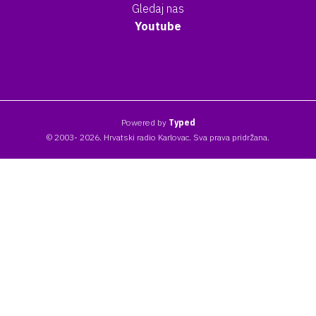
Gledaj nas
Youtube
Powered by
Typed
© 2003- 2026. Hrvatski radio Karlovac. Sva prava pridržana.