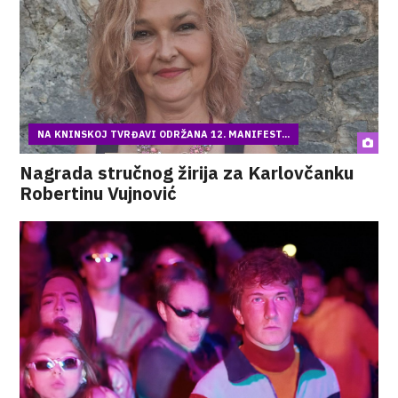
NA KNINSKOJ TVRĐAVI ODRŽANA 12. MANIFEST...
Nagrada stručnog žirija za Karlovčanku
Robertinu Vujnović