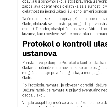
obavljaju u osnovnoj školi i istog pravilnika u sred
zapošljava operativnog djelatnika za sigurnost i c
djelatnost na jednoj lokaciji i u jednoj smjeni odnosn
Ta će osoba, kako se propisuje, štititi osobe i imo
škole, obilazak svih prostorija, pregled ispravnosti
osoba). Također, obavljat će poslove zaštite od poža
krizama, kao i poslove zaštite podataka i informaci
Protokol o kontroli ulas
ustanova
Ministarstvo je donijelo Protokol o kontroli ulaska 
školama i učeničkim domovima kako bi se osigurala v
moguće situacije povećanog rizika, a moraju ga se pridr
škole.
Po Protokolu, ravnatelj je obvezan odrediti i dežur
Dežurni radnik će ravnatelju prijaviti eventualno n
osoba u školi.
Vanjski posjetitelji moći će ulaziti u škole samo u