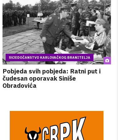
SVJEDOČANSTVO KARLOVAČKOG BRANITELJA
Pobjeda svih pobjeda: Ratni put i
čudesan oporavak Siniše
Obradovića