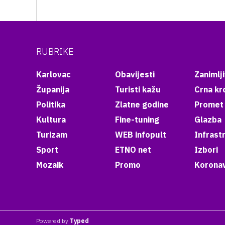
RUBRIKE
Karlovac
Obavijesti
Zanimlji
Županija
Turisti kažu
Crna kr
Politika
Zlatne godine
Promet
Kultura
Fine-tuning
Glazba
Turizam
WEB infopult
Infrast
Sport
ETNO net
Izbori
Mozaik
Promo
Koronav
Powered by
Typed