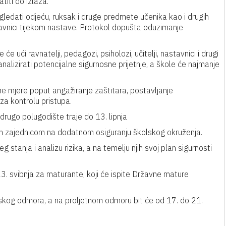
titi do izlaza.
gledati odjeću, ruksak i druge predmete učenika kao i drugih
tavnici tijekom nastave. Protokol dopušta oduzimanje
 ući ravnatelji, pedagozi, psiholozi, učitelji, nastavnici i drugi
analizirati potencijalne sigurnosne prijetnje, a škole će najmanje
e mjere poput angažiranje zaštitara, postavljanje
za kontrolu pristupa.
rugo polugodište traje do 13. lipnja
m zajednicom na dodatnom osiguranju školskog okruženja.
 stanja i analizu rizika, a na temelju njih svoj plan sigurnosti
3. svibnja za maturante, koji će ispite Državne mature
imskog odmora, a na proljetnom odmoru bit će od 17. do 21.