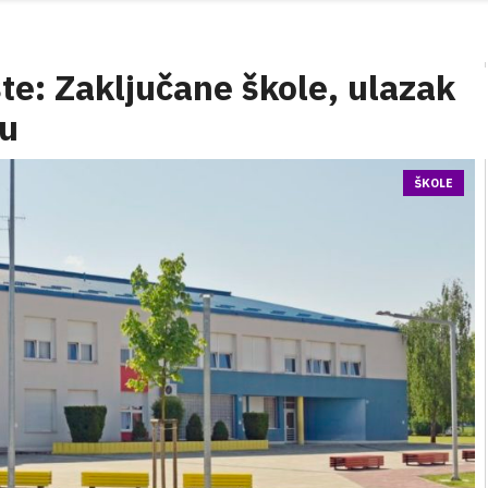
te: Zaključane škole, ulazak
vu
ŠKOLE