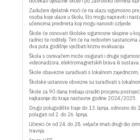
dočekati djelatnik škole i po završetku termina ispra
Zaduženi djelatnik moći će na ulazu sigurnosno pre
osoba koje ulaze u školu, što mogu napraviti i nas
učenicima predmeta koji mogu nanositi ozljede.
Škole će osnovati školske sigurnosne skupine u koje će
radnici te roditelji. Tim će na redovitim sastancima 
dva puta godišnje vježbati kriznu evakuaciju.
Škola s osnivačem može osigurati i druge sigurnosn
videonadzora, elektromagnetskih brava ili sustava 
Škole obavezne surađivati s lokalnom zajednicom, d
Školske ustanove obvezne su surađivati s lokalno
Škole za 90 dana trebaju izraditi procjenu postojećeg
najkasnije do kraja nastavne godine 2024./2025.
Drugo polugodište traje do 13. lipnja, odnosno do 2
polagati od 2. do 26. lipnja.
Učenici će od 24. do 28. veljače imati drugi dio z
travnja.