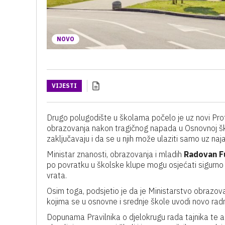
NOVO
VIJESTI
Drugo polugodište u školama počelo je uz novi Protok
obrazovanja nakon tragičnog napada u Osnovnoj ško
zaključavaju i da se u njih može ulaziti samo uz naj
Ministar znanosti, obrazovanja i mladih
Radovan F
po povratku u školske klupe mogu osjećati sigurno
vrata.
Osim toga, podsjetio je da je Ministarstvo obrazova
kojima se u osnovne i srednje škole uvodi novo radno 
Dopunama Pravilnika o djelokrugu rada tajnika te a