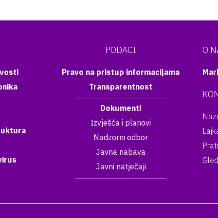
PODACI
O 
vosti
Pravo na pristup informacijama
Mar
onika
Transparentnost
KON
Dokumenti
Nazo
Izvješća i planovi
ruktura
Lajk
Nadzorni odbor
Prat
Javna nabava
irus
Gled
Javni natječaji