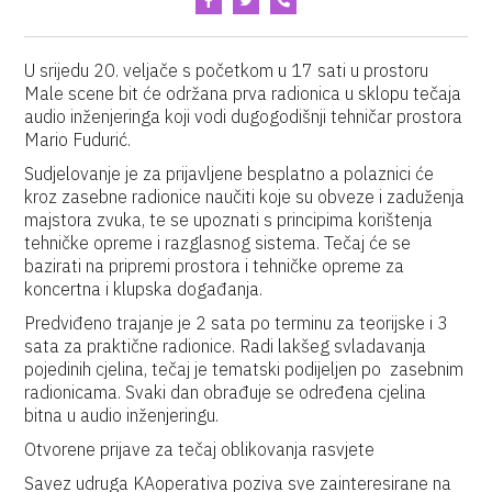
U srijedu 20. veljače s početkom u 17 sati u prostoru
Male scene bit će održana prva radionica u sklopu tečaja
audio inženjeringa koji vodi dugogodišnji tehničar prostora
Mario Fudurić.
Sudjelovanje je za prijavljene besplatno a polaznici će
kroz zasebne radionice naučiti koje su obveze i zaduženja
majstora zvuka, te se upoznati s principima korištenja
tehničke opreme i razglasnog sistema. Tečaj će se
bazirati na pripremi prostora i tehničke opreme za
koncertna i klupska događanja.
Predviđeno trajanje je 2 sata po terminu za teorijske i 3
sata za praktične radionice. Radi lakšeg svladavanja
pojedinih cjelina, tečaj je tematski podijeljen po zasebnim
radionicama. Svaki dan obrađuje se određena cjelina
bitna u audio inženjeringu.
Otvorene prijave za tečaj oblikovanja rasvjete
Savez udruga KAoperativa poziva sve zainteresirane na