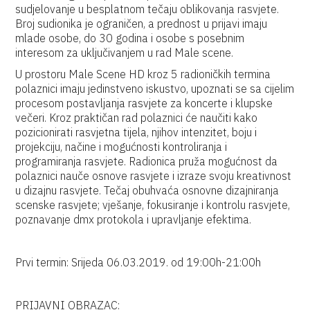
sudjelovanje u besplatnom tečaju oblikovanja rasvjete.
Broj sudionika je ograničen, a prednost u prijavi imaju
mlade osobe, do 30 godina i osobe s posebnim
interesom za uključivanjem u rad Male scene.
U prostoru Male Scene HD kroz 5 radioničkih termina
polaznici imaju jedinstveno iskustvo, upoznati se sa cijelim
procesom postavljanja rasvjete za koncerte i klupske
večeri. Kroz praktičan rad polaznici će naučiti kako
pozicionirati rasvjetna tijela, njihov intenzitet, boju i
projekciju, načine i mogućnosti kontroliranja i
programiranja rasvjete. Radionica pruža mogućnost da
polaznici nauče osnove rasvjete i izraze svoju kreativnost
u dizajnu rasvjete. Tečaj obuhvaća osnovne dizajniranja
scenske rasvjete; vješanje, fokusiranje i kontrolu rasvjete,
poznavanje dmx protokola i upravljanje efektima.
Prvi termin: Srijeda 06.03.2019. od 19:00h-21:00h
PRIJAVNI OBRAZAC: