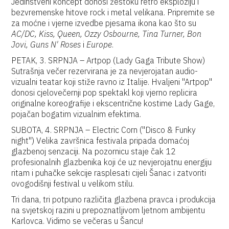
Jedinstveni koncept donosi žestoku retro eksploziju i
bezvremenske hitove rock i metal velikana. Pripremite se
za moćne i vjerne izvedbe pjesama ikona kao što su
AC/DC, Kiss, Queen, Ozzy Osbourne, Tina Turner, Bon
Jovi, Guns N' Roses
i
Europe
.
PETAK, 3. SRPNJA – Artpop (Lady Gaga Tribute Show)
Sutrašnja večer rezervirana je za nevjerojatan audio-
vizualni teatar koji stiže ravno iz Italije. Hvaljeni "Artpop"
donosi cjelovečernji pop spektakl koji vjerno replicira
originalne koreografije i ekscentrične kostime Lady Gage,
pojačan bogatim vizualnim efektima.
SUBOTA, 4. SRPNJA – Electric Corn ("Disco & Funky
night") Velika završnica festivala pripada domaćoj
glazbenoj senzaciji. Na pozornicu staje čak 12
profesionalnih glazbenika koji će uz nevjerojatnu energiju
ritam i puhačke sekcije rasplesati cijeli Šanac i zatvoriti
ovogodišnji festival u velikom stilu.
Tri dana, tri potpuno različita glazbena pravca i produkcija
na svjetskoj razini u prepoznatljivom ljetnom ambijentu
Karlovca. Vidimo se večeras u Šancu!