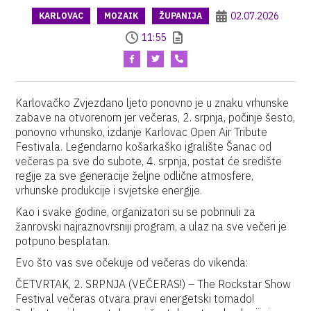
02.07.2026
KARLOVAC
MOZAIK
ŽUPANIJA
11:55
Karlovačko Zvjezdano ljeto ponovno je u znaku vrhunske
zabave na otvorenom jer večeras, 2. srpnja, počinje šesto,
ponovno vrhunsko, izdanje Karlovac Open Air Tribute
Festivala. Legendarno košarkaško igralište Šanac od
večeras pa sve do subote, 4. srpnja, postat će središte
regije za sve generacije željne odlične atmosfere,
vrhunske produkcije i svjetske energije.
Kao i svake godine, organizatori su se pobrinuli za
žanrovski najraznovrsniji program, a ulaz na sve večeri je
potpuno besplatan.
Evo što vas sve očekuje od večeras do vikenda:
ČETVRTAK, 2. SRPNJA (VEČERAS!) – The Rockstar Show
Festival večeras otvara pravi energetski tornado!