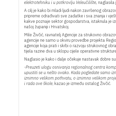
elektrotehniku i u potkrovlju Veleučilište,
naglasila 
A cilj je kako bi mladi ljudi nakon završenog obra
pripreme odrađivati sve zadatke i sva znanja i vješt
kakve poznaje sektor gospodarstva, istaknula je izm
našoj županiji i Hrvatskoj.
Mile Živčić, ravnatelj Agencije za strukovno obrazo
agencije ne samo u okviru provedbe projekta Regi
agencije koja prati i skrbi o razvoju strukovnog ob
tijela razine dva u sklopu cijele operativne struktu
Naglasio je kako i dalje očekuje nastavak dobre su
-Preuzeti ulogu osnivanja regionalnog centra kompet
upustiti se u nešto ovako. Kada pogledate samo izn
iznimno velikom pothvatu, o iznimno velikom proje
i rada ove škole
, kazao je između ostalog Živčić.