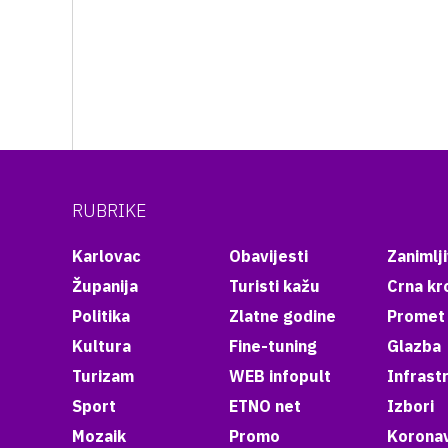
RUBRIKE
Karlovac
Obavijesti
Zanimlji
Županija
Turisti kažu
Crna kr
Politika
Zlatne godine
Promet
Kultura
Fine-tuning
Glazba
Turizam
WEB infopult
Infrast
Sport
ETNO net
Izbori
Mozaik
Promo
Koronav