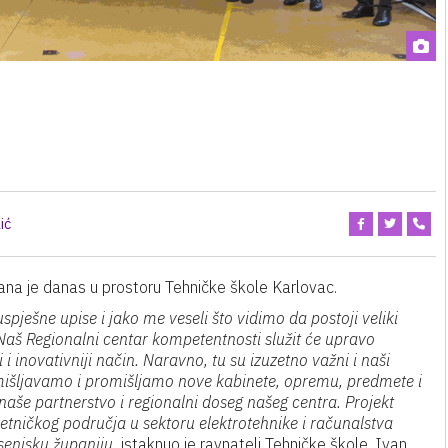
ić
ana je danas u prostoru Tehničke škole Karlovac.
pješne upise i jako me veseli što vidimo da postoji veliki
 Naš Regionalni centar kompetentnosti služit će upravo
 inovativniji način. Naravno, tu su izuzetno važni i naši
mišljavamo i promišljamo nove kabinete, opremu, predmete i
še partnerstvo i regionalni doseg našeg centra. Projekt
etničkog područja u sektoru elektrotehnike i računalstva
senjsku županiju,
istaknuo je ravnatelj Tehničke škole, Ivan