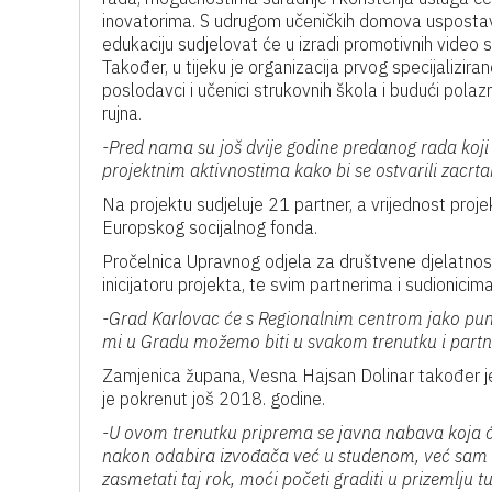
inovatorima. S udrugom učeničkih domova uspostavljen
edukaciju sudjelovat će u izradi promotivnih video s
Također, u tijeku je organizacija prvog specijalizi
poslodavci i učenici strukovnih škola i budući pola
rujna.
-Pred nama su još dvije godine predanog rada koji
projektnim aktivnostima kako bi se ostvarili zacrtan
Na projektu sudjeluje 21 partner, a vrijednost projek
Europskog socijalnog fonda.
Pročelnica Upravnog odjela za društvene djelatnosti
inicijatoru projekta, te svim partnerima i sudionicima
-Grad Karlovac će s Regionalnim centrom jako puno
mi u Gradu možemo biti u svakom trenutku i partne
Zamjenica župana, Vesna Hajsan Dolinar također je za
je pokrenut još 2018. godine.
-U ovom trenutku priprema se javna nabava koja će 
nakon odabira izvođača već u studenom, već sam 
zasmetati taj rok, moći početi graditi u prizemlju