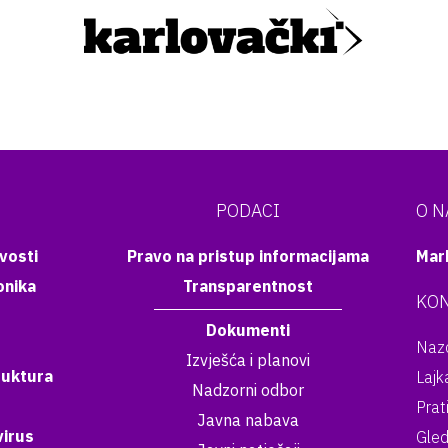
PODACI
O 
vosti
Pravo na pristup informacijama
Mar
onika
Transparentnost
KON
Dokumenti
Nazo
Izvješća i planovi
ruktura
Lajk
Nadzorni odbor
Prat
Javna nabava
irus
Gled