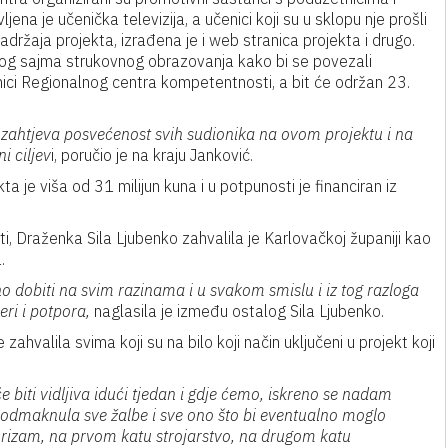
a je učenička televizija, a učenici koji su u sklopu nje prošli
adržaja projekta, izrađena je i web stranica projekta i drugo.
ranog sajma strukovnog obrazovanja kako bi se povezali
znici Regionalnog centra kompetentnosti, a bit će održan 23.
 zahtjeva posvećenost svih sudionika na ovom projektu i na
i ciljev
i, poručio je na kraju Janković.
ta je viša od 31 milijun kuna i u potpunosti je financiran iz
, Draženka Sila Ljubenko zahvalila je Karlovačkoj županiji kao
.
 dobiti na svim razinama i u svakom smislu i iz tog razloga
ri i potpora,
naglasila je između ostalog Sila Ljubenko.
hvalila svima koji su na bilo koji način uključeni u projekt koji
biti vidljiva idući tjedan i gdje ćemo, iskreno se nadam
odmaknula sve žalbe i sve ono što bi eventualno moglo
 turizam, na prvom katu strojarstvo, na drugom katu