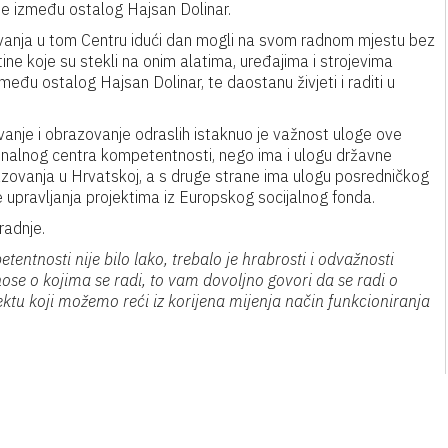
je između ostalog Hajsan Dolinar.
zovanja u tom Centru idući dan mogli na svom radnom mjestu bez
ine koje su stekli na onim alatima, uređajima i strojevima
eđu ostalog Hajsan Dolinar, te daostanu živjeti i raditi u
vanje i obrazovanje odraslih istaknuo je važnost uloge ove
onalnog centra kompetentnosti, nego ima i ulogu državne
razovanja u Hrvatskoj, a s druge strane ima ulogu posredničkog
re upravljanja projektima iz Europskog socijalnog fonda.
radnje.
entnosti nije bilo lako, trebalo je hrabrosti i odvažnosti
ose o kojima se radi, to vam dovoljno govori da se radi o
ktu koji možemo reći iz korijena mijenja način funkcioniranja