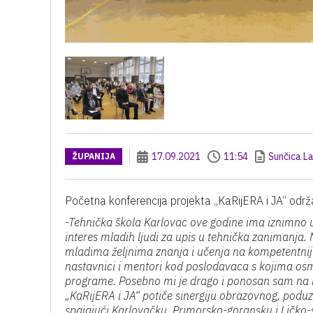
17.09.2021
11:54
Sunčica La
ŽUPANIJA
Početna konferencija projekta „KaRijERA i JA“ održ
-Tehnička škola Karlovac ove godine ima iznimno us
interes mladih ljudi za upis u tehnička zanimanja.
mladima željnima znanja i učenja na kompetentniji i
nastavnici i mentori kod poslodavaca s kojima os
programe. Posebno mi je drago i ponosan sam na na
„KaRijERA i JA“ potiče sinergiju obrazovnog, poduz
spajajući Karlovačku, Primorsko-goransku i Ličko-