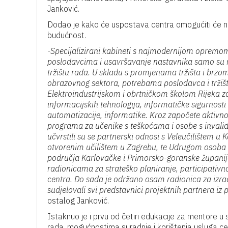
Janković.
Dodao je kako će uspostava centra omogućiti će na
budućnost.
-Specijalizirani kabineti s najmodernijom opremom
poslodavcima i usavršavanje nastavnika samo su 
tržištu rada. U skladu s promjenama tržišta i brzo
obrazovnog sektora, potrebama poslodavca i tržišt
Elektroindustrijskom i obrtničkom školom Rijeka z
informacijskih tehnologija, informatičke sigurnosti
automatizacije, informatike. Kroz započete aktivn
programa za učenike s teškoćama i osobe s invali
učvrstili su se partnerski odnosi s Veleučilištem u
otvorenim učilištem u Zagrebu, te Udrugom osoba 
područja Karlovačke i Primorsko-goranske županije,
radionicama za strateško planiranje, participativn
centra. Do sada je održano osam radionica za izrad
sudjelovali svi predstavnici projektnih partnera iz 
ostalog Janković.
Istaknuo je i prvu od četiri edukacije za mentore 
rada, mogućnostima suradnje i korištenja usluga cen