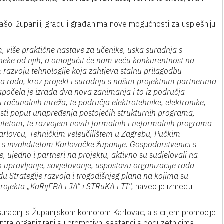
šoj županiji, gradu i građanima nove mogućnosti za uspješniju
, više praktične nastave za učenike, uska suradnja s
neke od njih, a omogućit će nam veću konkurentnost na
m razvoju tehnologije koja zahtjeva stalnu prilagodbu
a rada, kroz projekt i suradnju s našim projektnim partnerima
apočela je izrada dva nova zanimanja i to iz područja
 i računalnih mreža, te područja elektrotehnike, elektronike,
osti poput unapređenja postojećih strukturnih programa,
ditetom, te razvojem novih formalnih i neformalnih programa
 Karlovcu, Tehničkim veleučilištem u Zagrebu, Pučkim
s invaliditetom Karlovačke županije. Gospodarstvenici s
 ujedno i partneri na projektu, aktivno su sudjelovali na
o upravljanje, savjetovanje, uspostavu organizacije rada
u Strategije razvoja i trogodišnjeg plana na kojima su
projekta „KaRijERA i JA“ i STRuKA i TI“,
naveo je između
u suradnji s Županijskom komorom Karlovac, a s ciljem promocije
tra organizirani su promotivni sastanci s poduzetnicima i