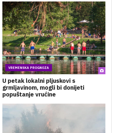
VREMENSKA PROGNOZA
U petak lokalni pljuskovi s
grmljavinom, mogli bi donijeti
popuštanje vrućine