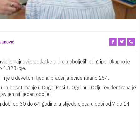
ovanović
o je najnovije podatke o broju oboljelih od gripe. Ukupno je
o 1.323-oje.
te ih je u devetom tjednu praćenja evidentirano 254.
ovcu, a deset manje u Dugoj Resi. U Ogulinu i Ozlju evidentirana je
avljen niti jedan oboljeli.
 u dobi od 30 do 64 godine, a slijede djeca u dobi od 7 do 14