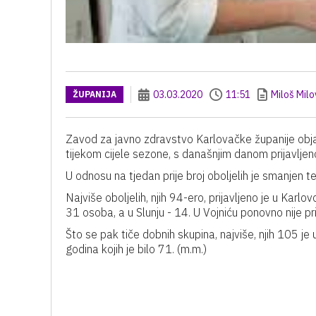
03.03.2020
11:51
Miloš Mil
ŽUPANIJA
Zavod za javno zdravstvo Karlovačke županije objavi
tijekom cijele sezone, s današnjim danom prijavljen
U odnosu na tjedan prije broj oboljelih je smanjen 
Najviše oboljelih, njih 94-ero, prijavljeno je u Karl
31 osoba, a u Slunju - 14. U Vojniću ponovno nije prij
Što se pak tiče dobnih skupina, najviše, njih 105 je
godina kojih je bilo 71. (m.m.)