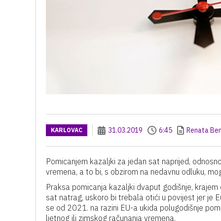
31.03.2019
6:45
Renata Ben
KARLOVAC
Pomicanjem kazaljki za jedan sat naprijed, odnosno 
vremena, a to bi, s obzirom na nedavnu odluku, mog
Praksa pomicanja kazaljki dvaput godišnje, krajem o
sat natrag, uskoro bi trebala otići u povijest jer 
se od 2021. na razini EU-a ukida polugodišnje pom
ljetnog ili zimskog računanja vremena.