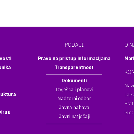
PODACI
O 
vosti
Pravo na pristup informacijama
Mar
onika
Transparentnost
KON
Dokumenti
Nazo
Izvješća i planovi
ruktura
Lajk
Nadzorni odbor
Prat
Javna nabava
irus
Gled
Javni natječaji