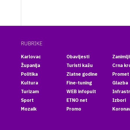
RUBRIKE
Karlovac
Obavijesti
Zanimlji
Županija
Turisti kažu
Crna kr
Politika
Zlatne godine
Promet
Kultura
Fine-tuning
Glazba
Turizam
WEB infopult
Infrast
Sport
ETNO net
Izbori
Mozaik
Promo
Koronav