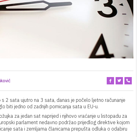
ković
s 2 sata ujutro na 3 sata, danas je počelo ljetno računanje
lo biti jedno od zadnjih pomicanja sata u EU-u.
žujka za jedan sat naprijed i njihovo vraćanje u listopadu za
je Europski parlament nedavno podržao prijedlog direktive kojom
icanje sata i zemljama članicama prepušta odluka o odabiru