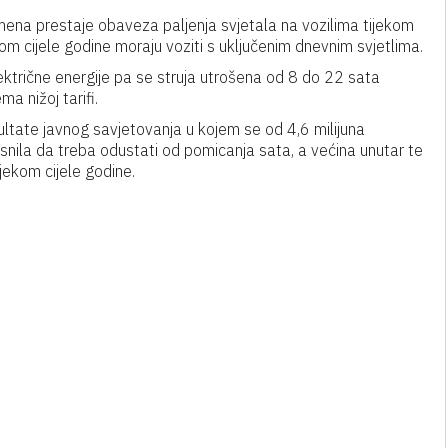
ena prestaje obaveza paljenja svjetala na vozilima tijekom
m cijele godine moraju voziti s uključenim dnevnim svjetlima.
ektrične energije pa se struja utrošena od 8 do 22 sata
a nižoj tarifi.
ultate javnog savjetovanja u kojem se od 4,6 milijuna
asnila da treba odustati od pomicanja sata, a većina unutar te
jekom cijele godine.