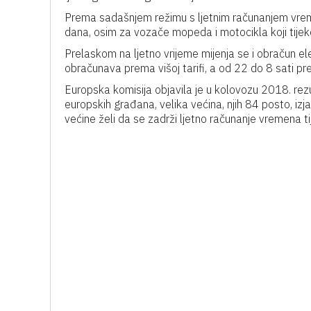
Prema sadašnjem režimu s ljetnim računanjem vrem
dana, osim za vozače mopeda i motocikla koji tijeko
Prelaskom na ljetno vrijeme mijenja se i obračun el
obračunava prema višoj tarifi, a od 22 do 8 sati prem
Europska komisija objavila je u kolovozu 2018. rez
europskih građana, velika većina, njih 84 posto, izj
većine želi da se zadrži ljetno računanje vremena ti