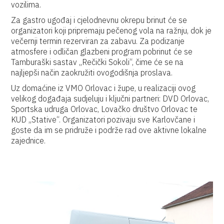
vozilima.
Za gastro ugođaj i cjelodnevnu okrepu brinut će se
organizatori koji pripremaju pečenog vola na ražnju, dok je
večernji termin rezerviran za zabavu. Za podizanje
atmosfere i odličan glazbeni program pobrinut će se
Tamburaški sastav „Rečički Sokoli“, čime će se na
najljepši način zaokružiti ovogodišnja proslava.
Uz domaćine iz VMO Orlovac i župe, u realizaciji ovog
velikog događaja sudjeluju i ključni partneri: DVD Orlovac,
Sportska udruga Orlovac, Lovačko društvo Orlovac te
KUD „Stative“. Organizatori pozivaju sve Karlovčane i
goste da im se pridruže i podrže rad ove aktivne lokalne
zajednice.