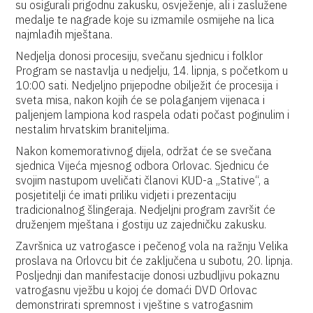
su osigurali prigodnu zakusku, osvježenje, ali i zaslužene
medalje te nagrade koje su izmamile osmijehe na lica
najmlađih mještana.
Nedjelja donosi procesiju, svečanu sjednicu i folklor
Program se nastavlja u nedjelju, 14. lipnja, s početkom u
10:00 sati. Nedjeljno prijepodne obilježit će procesija i
sveta misa, nakon kojih će se polaganjem vijenaca i
paljenjem lampiona kod raspela odati počast poginulim i
nestalim hrvatskim braniteljima.
Nakon komemorativnog dijela, održat će se svečana
sjednica Vijeća mjesnog odbora Orlovac. Sjednicu će
svojim nastupom uveličati članovi KUD-a „Stative“, a
posjetitelji će imati priliku vidjeti i prezentaciju
tradicionalnog šlingeraja. Nedjeljni program završit će
druženjem mještana i gostiju uz zajedničku zakusku.
Završnica uz vatrogasce i pečenog vola na ražnju Velika
proslava na Orlovcu bit će zaključena u subotu, 20. lipnja.
Posljednji dan manifestacije donosi uzbudljivu pokaznu
vatrogasnu vježbu u kojoj će domaći DVD Orlovac
demonstrirati spremnost i vještine s vatrogasnim