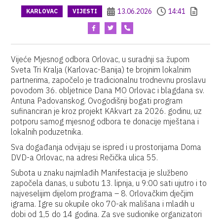
13.06.2026
14:41
KARLOVAC
VIJESTI
Vijeće Mjesnog odbora Orlovac, u suradnji sa župom
Sveta Tri Kralja (Karlovac-Banija) te brojnim lokalnim
partnerima, započelo je tradicionalnu trodnevnu proslavu
povodom 36. obljetnice Dana MO Orlovac i blagdana sv.
Antuna Padovanskog. Ovogodišnji bogati program
sufinanciran je kroz projekt KAkvart za 2026. godinu, uz
potporu samog mjesnog odbora te donacije mještana i
lokalnih poduzetnika.
Sva događanja odvijaju se ispred i u prostorijama Doma
DVD-a Orlovac, na adresi Rečička ulica 55.
Subota u znaku najmlađih Manifestacija je službeno
započela danas, u subotu 13. lipnja, u 9:00 sati ujutro i to
najveselijim dijelom programa – 8. Orlovačkim dječjim
igrama. Igre su okupile oko 70-ak mališana i mladih u
dobi od 1,5 do 14 godina. Za sve sudionike organizatori