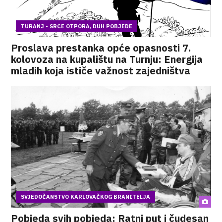
TURANJ - SRCE OTPORA, DUH POBJEDE
Proslava prestanka opće opasnosti 7.
kolovoza na kupalištu na Turnju: Energija
mladih koja ističe važnost zajedništva
SVJEDOČANSTVO KARLOVAČKOG BRANITELJA
Pobjeda svih pobjeda: Ratni put i čudesan