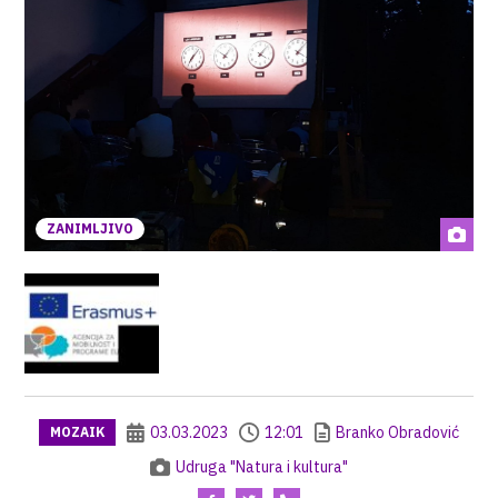
ZANIMLJIVO
03.03.2023
12:01
Branko Obradović
MOZAIK
Udruga "Natura i kultura"