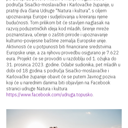
područja Sisačko-moslavačke i Karlovačke županije, u
pratnji dva člana Udruge "Natura i kultura", s ciljem
upoznavanja Europe i sudjelovanja u kreiranju njene
budućnosti. Tom prilikom bit će stavljen naglasak na
razvoj poduzetničkih ideja kod mladih, širenje mreže
poznanstava, učenje o zaštiti prirode i upoznavanje
kulturno-povijesne baštine zemalja Europske unije.
Aktivnosti će u potpunosti biti financirane sredstvima
Europske unije, a za njihovu provedbu osigurano je 7.622
eura. Projekt će se provoditi u razdoblju od 1. ožujka do
31. prosinca 2023. godine. Odabir sudionika, pet mladih u
dobi od 18 godina s područja Sisačko-moslavačke i
Karlovačke županije obavit će se putem Javnog poziva
koji će u narednim danima biti objavljen na Facebook
stranici udruge Natura i kultura
https://www.facebook.com/udruga.topusko
.