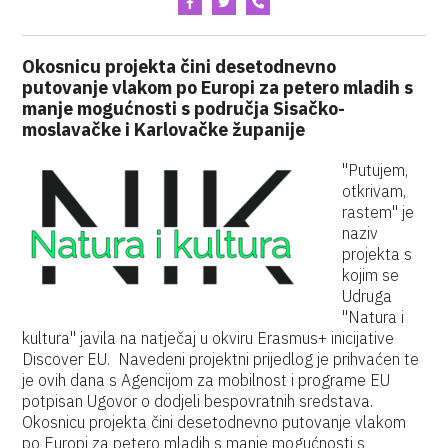
Okosnicu projekta čini desetodnevno
putovanje vlakom po Europi za petero mladih s
manje mogućnosti s područja Sisačko-
moslavačke i Karlovačke županije
"Putujem,
otkrivam,
rastem" je
naziv
projekta s
kojim se
Udruga
"Natura i
kultura" javila na natječaj u okviru Erasmus+ inicijative
Discover EU. Navedeni projektni prijedlog je prihvaćen te
je ovih dana s Agencijom za mobilnost i programe EU
potpisan Ugovor o dodjeli bespovratnih sredstava.
Okosnicu projekta čini desetodnevno putovanje vlakom
po Europi za petero mladih s manje mogućnosti s