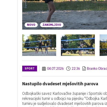
NOVO
ZANIMLJIVO
04.07.2026
22:36
Branko Obrad
SPORT
Nastupilo dvadeset mješovitih parova
Odbojkaški savez Karlovačke županije i Sportski ob
rekreacijski turnir u odbojci na pijesku "Odbojka Ka
turniru je sudjelovalo dvadeset mješovitih parova iz