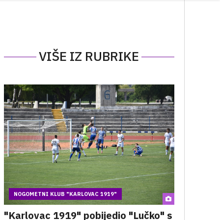
VIŠE IZ RUBRIKE
NOGOMETNI KLUB "KARLOVAC 1919"
"Karlovac 1919" pobijedio "Lučko" s