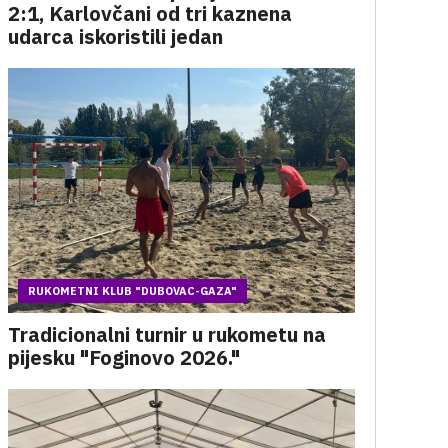
2:1, Karlovčani od tri kaznena
udarca iskoristili jedan
RUKOMETNI KLUB "DUBOVAC-GAZA"
Tradicionalni turnir u rukometu na
pijesku "Foginovo 2026."