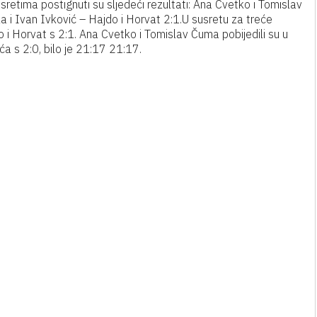
susretima postignuti su sljedeći rezultati: Ana Cvetko i Tomislav
ka i Ivan Ivković – Hajdo i Horvat 2:1.U susretu za treće
do i Horvat s 2:1. Ana Cvetko i Tomislav Čuma pobijedili su u
a s 2:0, bilo je 21:17 21:17.