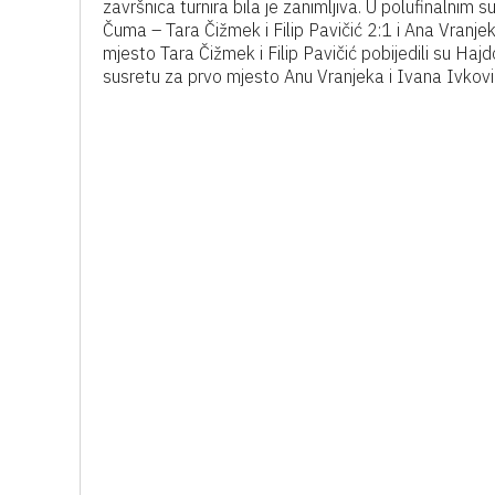
završnica turnira bila je zanimljiva. U polufinalnim 
Čuma – Tara Čižmek i Filip Pavičić 2:1 i Ana Vranje
mjesto Tara Čižmek i Filip Pavičić pobijedili su Haj
susretu za prvo mjesto Anu Vranjeka i Ivana Ivković