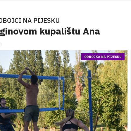
DBOJCI NA PIJESKU
Foginovom kupalištu Ana
a
ODBOJKA NA PIJESKU