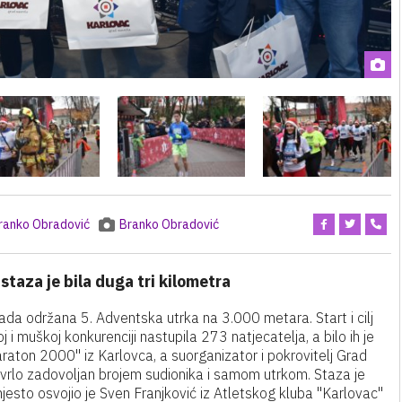
ranko Obradović
Branko Obradović
 staza je bila duga tri kilometra
ada održana 5. Adventska utrka na 3.000 metara. Start i cilj
 i muškoj konkurenciji nastupila 273 natjecatelja, a bilo ih je
araton 2000" iz Karlovca, a suorganizator i pokrovitelj Grad
e vrlo zadovoljan brojem sudionika i samom utrkom. Staza je
mjesto osvojio je Sven Franjković iz Atletskog kluba "Karlovac"