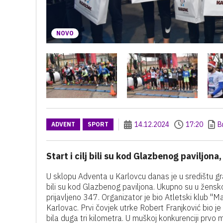
NOVO
14.12.2024
17:20
B
ADVENT
SPORT
Start i cilj bili su kod Glazbenog paviljona,
U sklopu Adventa u Karlovcu danas je u središtu gr
bili su kod Glazbenog paviljona. Ukupno su u ženskoj
prijavljeno 347. Organizator je bio Atletski klub "M
Karlovac. Prvi čovjek utrke Robert Franjković bio j
bila duga tri kilometra. U muškoj konkurenciji prvo 