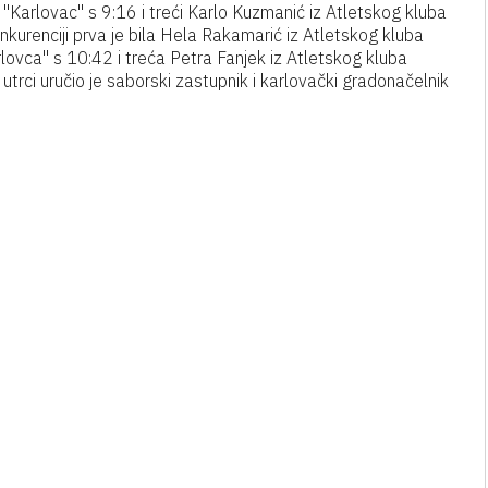
a "Karlovac" s 9:16 i treći Karlo Kuzmanić iz Atletskog kluba
kurenciji prva je bila Hela Rakamarić iz Atletskog kluba
rlovca" s 10:42 i treća Petra Fanjek iz Atletskog kluba
utrci uručio je saborski zastupnik i karlovački gradonačelnik