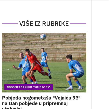
VIŠE IZ RUBRIKE
NOGOMETNI KLUB "VOJNIĆ 95"
Pobjeda nogometaša "Vojnića 95"
na Dan pobjede u pripremnoj
utakmici