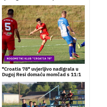
NOGOMETNI KLUB "CROATIA 78"
"Croatia 78" uvjerljivo nadigrala u
Dugoj Resi domaću momčad s 11:1