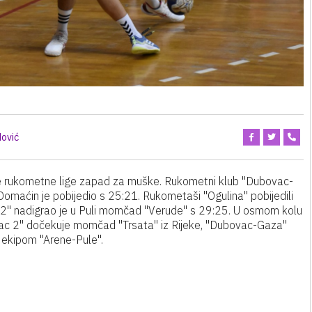
ović
 rukometne lige zapad za muške. Rukometni klub "Dubovac-
omaćin je pobijedio s 25:21. Rukometaši "Ogulina" pobijedili
ac 2" nadigrao je u Puli momčad "Verude" s 29:25. U osmom kolu
ovac 2" dočekuje momčad "Trsata" iz Rijeke, "Dubovac-Gaza"
s ekipom "Arene-Pule".