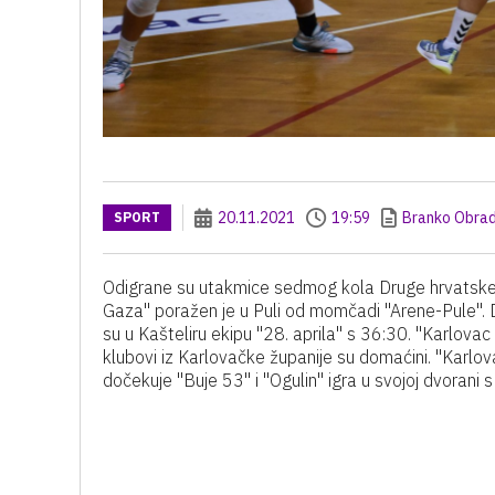
20.11.2021
19:59
Branko Obrad
SPORT
Odigrane su utakmice sedmog kola Druge hrvatske
Gaza" poražen je u Puli od momčadi "Arene-Pule". D
su u Kašteliru ekipu "28. aprila" s 36:30. "Karlov
klubovi iz Karlovačke županije su domaćini. "Karl
dočekuje "Buje 53" i "Ogulin" igra u svojoj dvorani 