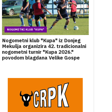
NOGOMETNI KLUB "KUPA"
Nogometni klub "Kupa" iz Donjeg
Mekušja organizira 42. tradicionalni
nogometni turnir "Kupa 2026."
povodom blagdana Velike Gospe