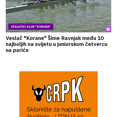
VESLAČKI KLUB "KORANA"
Veslač "Korane" Šime Ravnjak među 10
najboljih na svijetu u juniorskom četvercu
na pariće