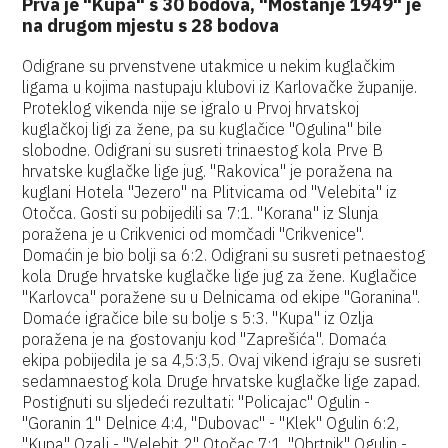
Prva je "Kupa" s 30 bodova, "Mostanje 1949" je
na drugom mjestu s 28 bodova
Odigrane su prvenstvene utakmice u nekim kuglačkim
ligama u kojima nastupaju klubovi iz Karlovačke županije.
Proteklog vikenda nije se igralo u Prvoj hrvatskoj
kuglačkoj ligi za žene, pa su kuglačice "Ogulina" bile
slobodne. Odigrani su susreti trinaestog kola Prve B
hrvatske kuglačke lige jug. "Rakovica" je poražena na
kuglani Hotela "Jezero" na Plitvicama od "Velebita" iz
Otočca. Gosti su pobijedili sa 7:1. "Korana" iz Slunja
poražena je u Crikvenici od momčadi "Crikvenice".
Domaćin je bio bolji sa 6:2. Odigrani su susreti petnaestog
kola Druge hrvatske kuglačke lige jug za žene. Kuglačice
"Karlovca" poražene su u Delnicama od ekipe "Goranina".
Domaće igračice bile su bolje s 5:3. "Kupa" iz Ozlja
poražena je na gostovanju kod "Zaprešića". Domaća
ekipa pobijedila je sa 4,5:3,5. Ovaj vikend igraju se susreti
sedamnaestog kola Druge hrvatske kuglačke lige zapad.
Postignuti su sljedeći rezultati: "Policajac" Ogulin -
"Goranin 1" Delnice 4:4, "Dubovac" - "Klek" Ogulin 6:2,
"Kupa" Ozalj - "Velebit 2" Otočac 7:1, "Obrtnik" Ogulin -