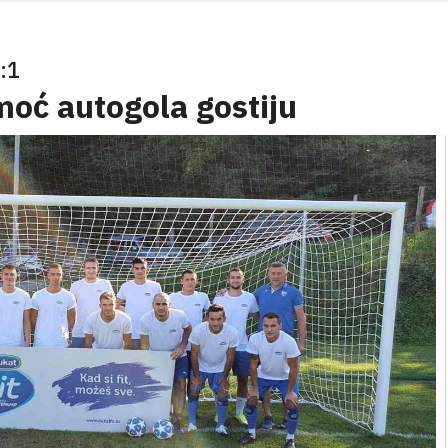
:1
moć autogola gostiju