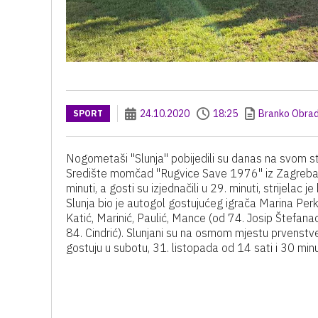
24.10.2020
18:25
Branko Obrad
SPORT
Nogometaši "Slunja" pobijedili su danas na svom s
Središte momčad "Rugvice Save 1976" iz Zagreba 
minuti, a gosti su izjednačili u 29. minuti, strijela
Slunja bio je autogol gostujućeg igrača Marina Perk
Katić, Marinić, Paulić, Mance (od 74. Josip Štefanac),
84. Cindrić). Slunjani su na osmom mjestu prvenst
gostuju u subotu, 31. listopada od 14 sati i 30 m