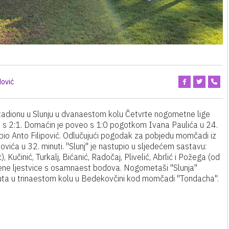
ović
tadionu u Slunju u dvanaestom kolu Četvrte nogometne lige
s 2:1. Domaćin je poveo s 1:0 pogotkom Ivana Paulića u 24.
c je bio Anto Filipović. Odlučujući pogodak za pobjedu momčadi iz
ovića u 32. minuti. "Slunj" je nastupio u sljedećem sastavu:
 Kučinić, Turkalj, Bićanić, Radočaj, Plivelić, Abrlić i Požega (od
vene ljestvice s osamnaest bodova. Nogometaši "Slunja"
inuta u trinaestom kolu u Bedekovčini kod momčadi "Tondacha".