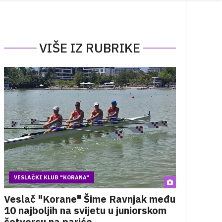
VIŠE IZ RUBRIKE
VESLAČKI KLUB "KORANA"
Veslač "Korane" Šime Ravnjak među
10 najboljih na svijetu u juniorskom
četvercu na pariće