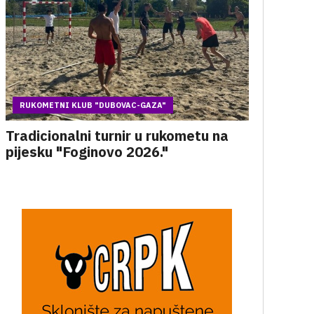
RUKOMETNI KLUB "DUBOVAC-GAZA"
Tradicionalni turnir u rukometu na
pijesku "Foginovo 2026."