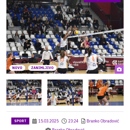
NOVO
ZANIMLJIVO
15.03.2025
23:24
Branko Obradović
SPORT