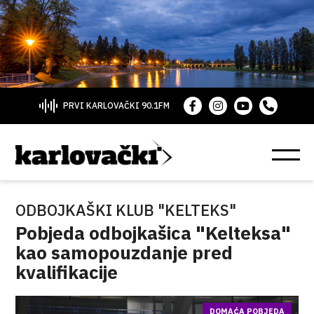
PRVI KARLOVAČKI 90.1FM
ODBOJKAŠKI KLUB "KELTEKS"
Pobjeda odbojkašica "Kelteksa"
kao samopouzdanje pred
kvalifikacije
DOMAĆA POBJEDA