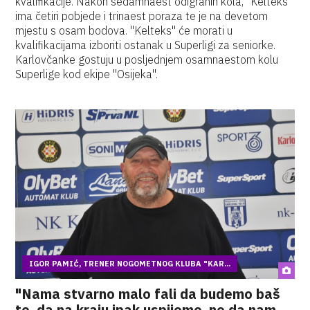
kvalifikacije. Nakon sedamnaest odigranih kola, "Kelteks"
ima četiri pobjede i trinaest poraza te je na devetom
mjestu s osam bodova. "Kelteks" će morati u
kvalifikacijama izboriti ostanak u Superligi za seniorke.
Karlovčanke gostuju u posljednjem osamnaestom kolu
Superlige kod ekipe "Osijeka".
IGOR PAMIĆ, TRENER NOGOMETNOG KLUBA "KAR...
"Nama stvarno malo fali da budemo baš
to, da na kraju ipak uspijemo, ne da nam