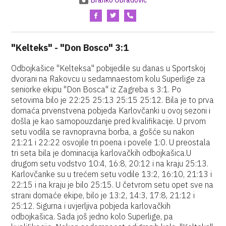
Branko Obradović
"Kelteks" - "Don Bosco" 3:1
Odbojkašice "Kelteksa" pobijedile su danas u Sportskoj
dvorani na Rakovcu u sedamnaestom kolu Superlige za
seniorke ekipu "Don Bosca" iz Zagreba s 3:1. Po
setovima bilo je 22:25 25:13 25:15 25:12. Bila je to prva
domaća prvenstvena pobjeda Karlovčanki u ovoj sezoni i
došla je kao samopouzdanje pred kvalifikacije. U prvom
setu vodila se ravnopravna borba, a gošće su nakon
21:21 i 22:22 osvojile tri poena i povele 1:0. U preostala
tri seta bila je dominacija karlovačkih odbojkašica.U
drugom setu vodstvo 10:4, 16:8, 20:12 i na kraju 25:13.
Karlovčanke su u trećem setu vodile 13:2, 16:10, 21:13 i
22:15 i na kraju je bilo 25:15. U četvrom setu opet sve na
strani domaće ekipe, bilo je 13:2, 14:3, 17:8, 21:12 i
25:12. Sigurna i uvjerljiva pobjeda karlovačkih
odbojkašica. Sada još jedno kolo Superlige, pa