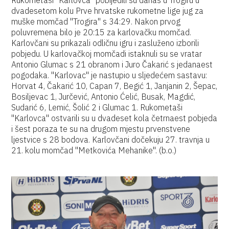
Rukometaši "Karlovca" pobijedili su danas u Trogiru u
dvadesetom kolu Prve hrvatske rukometne lige jug za
muške momčad "Trogira" s 34:29. Nakon prvog
poluvremena bilo je 20:15 za karlovačku momčad.
Karlovčani su prikazali odličnu igru i zasluženo izborili
pobjedu. U karlovačkoj momčadi istaknuli su se vratar
Antonio Glumac s 21 obranom i Juro Čakarić s jedanaest
pogodaka. "Karlovac" je nastupio u sljedećem sastavu:
Horvat 4, Čakarić 10, Capan 7, Begić 1, Janjanin 2, Šepac,
Bosiljevac 1, Jurčević, Antonio Ćelić, Busak, Magdić,
Sudarić 6, Lemić, Šolić 2 i Glumac 1. Rukometaši
"Karlovca" ostvarili su u dvadeset kola četrnaest pobjeda
i šest poraza te su na drugom mjestu prvenstvene
ljestvice s 28 bodova. Karlovčani dočekuju 27. travnja u
21. kolu momčad "Metkovića Mehanike". (b.o.)