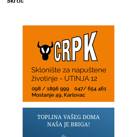
Škrtić