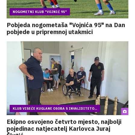
NOGOMETNI KLUB "VOJNIĆ 95"
Pobjeda nogometaša "Vojnića 95" na Dan
pobjede u pripremnoj utakmici
KLUB VISEĆE KUGLANE OSOBA S INVALIDITETO...
Ekipno osvojeno četvrto mjesto, najbolji
pojedinac natjecatelj Karlovca Juraj