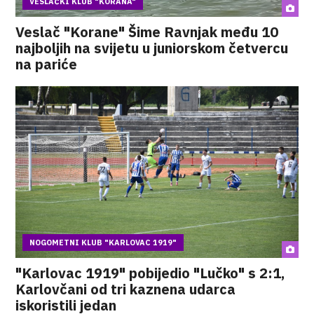
VESLAČKI KLUB "KORANA"
Veslač "Korane" Šime Ravnjak među 10
najboljih na svijetu u juniorskom četvercu
na pariće
NOGOMETNI KLUB "KARLOVAC 1919"
"Karlovac 1919" pobijedio "Lučko" s 2:1,
Karlovčani od tri kaznena udarca
iskoristili jedan