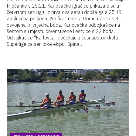
Riječanke s 25:21. Karlovačke igračice prikazale su u
četvrtom setu igru iz prva dva seta i dobile ga s 25:19.
Zaslužena pobjeda igračica trenera Gorana Zeca s 3:1 i
osvojena tri vrijedna boda. Karlovačke odbojkašice na
šestom su mjestu prvenstvene ljestvice s 22 boda.
Odbojkašice "Karlovca" dočekuju u šesnaestom kolu
Superlige za seniorke ekipu "Splita".