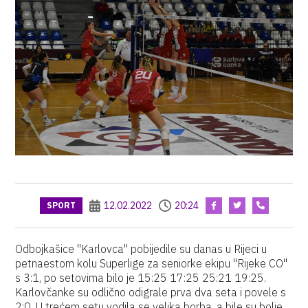
12.02.2022
20:24
SPORT
Odbojkašice "Karlovca" pobijedile su danas u Rijeci u
petnaestom kolu Superlige za seniorke ekipu "Rijeke CO"
s 3:1, po setovima bilo je 15:25 17:25 25:21 19:25.
Karlovčanke su odlično odigrale prva dva seta i povele s
2:0. U trećem setu vodila se velika borba, a bile su bolje