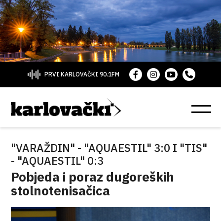
PRVI KARLOVAČKI 90.1FM
"VARAŽDIN" - "AQUAESTIL" 3:0 I "TIS"
- "AQUAESTIL" 0:3
Pobjeda i poraz dugoreških
stolnotenisačica