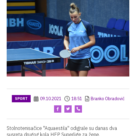
09.10.2021
18:51
Branko Obradović
SPORT
Stolnotenisačice "Aquaestila" odigrale su danas dva
susreta drugog kola HEP Superlige za žene.