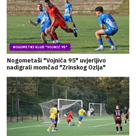
NOGOMETNI KLUB "VOJNIĆ 95"
Nogometaši "Vojnića 95" uvjerljivo
nadigrali momčad "Zrinskog Ozlja"