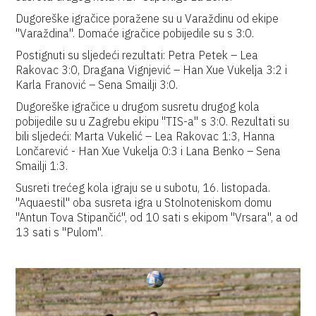
Dugoreške igračice poražene su u Varaždinu od ekipe
"Varaždina". Domaće igračice pobijedile su s 3:0.
Postignuti su sljedeći rezultati: Petra Petek – Lea
Rakovac 3:0, Dragana Vignjević – Han Xue Vukelja 3:2 i
Karla Franović – Sena Smailji 3:0.
Dugoreške igračice u drugom susretu drugog kola
pobijedile su u Zagrebu ekipu "TIS-a" s 3:0. Rezultati su
bili sljedeći: Marta Vukelić – Lea Rakovac 1:3, Hanna
Lončarević - Han Xue Vukelja 0:3 i Lana Benko – Sena
Smailji 1:3.
Susreti trećeg kola igraju se u subotu, 16. listopada.
"Aquaestil" oba susreta igra u Stolnoteniskom domu
"Antun Tova Stipančić", od 10 sati s ekipom "Vrsara", a od
13 sati s "Pulom".