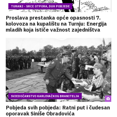
TURANJ - SRCE OTPORA, DUH POBJEDE
Proslava prestanka opće opasnosti 7.
kolovoza na kupalištu na Turnju: Energija
mladih koja ističe važnost zajedništva
SVJEDOČANSTVO KARLOVAČKOG BRANITELJA
Pobjeda svih pobjeda: Ratni put i čudesan
oporavak Siniše Obradovića