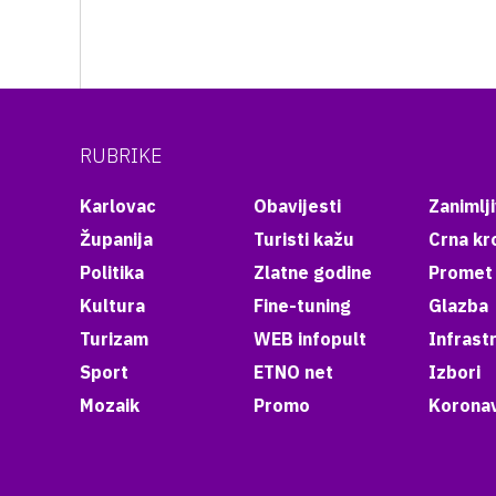
RUBRIKE
Karlovac
Obavijesti
Zanimlji
Županija
Turisti kažu
Crna kr
Politika
Zlatne godine
Promet
Kultura
Fine-tuning
Glazba
Turizam
WEB infopult
Infrast
Sport
ETNO net
Izbori
Mozaik
Promo
Koronav