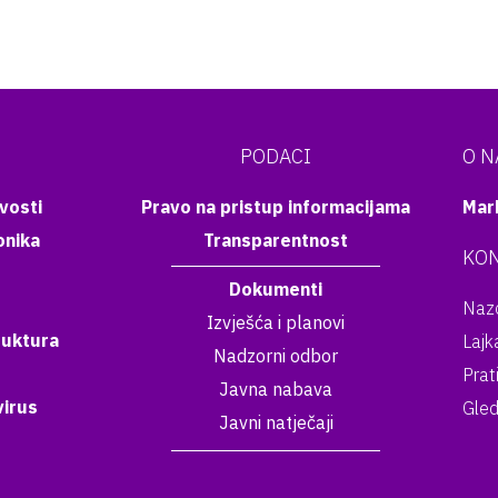
PODACI
O 
vosti
Pravo na pristup informacijama
Mar
onika
Transparentnost
KON
Dokumenti
Nazo
Izvješća i planovi
ruktura
Lajk
Nadzorni odbor
Prat
Javna nabava
irus
Gled
Javni natječaji