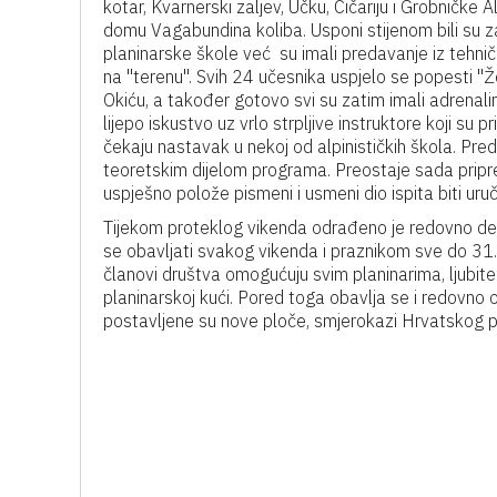
kotar, Kvarnerski zaljev, Učku, Čičariju i Grobničk
domu Vagabundina koliba. Usponi stijenom bili su za
planinarske škole već su imali predavanje iz tehnič
na "terenu". Svih 24 učesnika uspjelo se popesti 
Okiću, a također gotovo svi su zatim imali adrenali
lijepo iskustvo uz vrlo strpljive instruktore koji su 
čekaju nastavak u nekoj od alpinističkih škola. Preda
teoretskim dijelom programa. Preostaje sada pripre
uspješno polože pismeni i usmeni dio ispita biti ur
Tijekom proteklog vikenda odrađeno je redovno de
se obavljati svakog vikenda i praznikom sve do 31. 
članovi društva omogućuju svim planinarima, ljubit
planinarskoj kući. Pored toga obavlja se i redovno o
postavljene su nove ploče, smjerokazi Hrvatskog pl