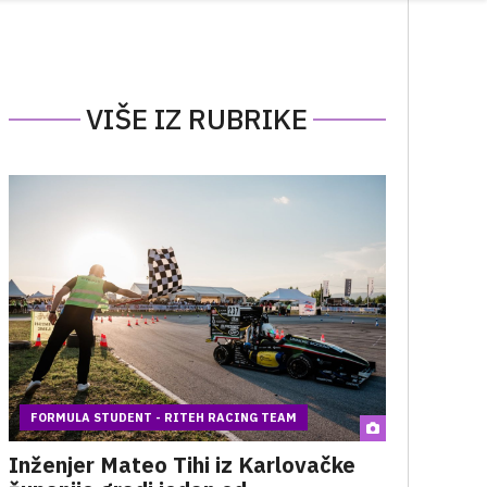
VIŠE IZ RUBRIKE
FORMULA STUDENT - RITEH RACING TEAM
Inženjer Mateo Tihi iz Karlovačke