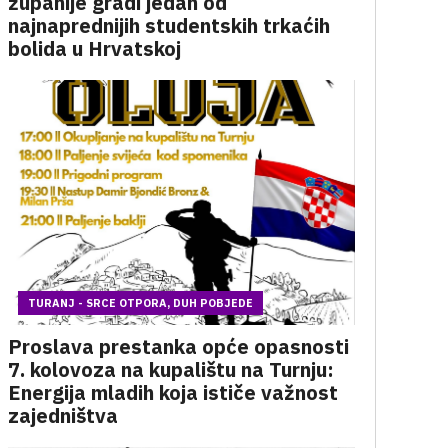
županije gradi jedan od
najnaprednijih studentskih trkaćih
bolida u Hrvatskoj
TURANJ - SRCE OTPORA, DUH POBJEDE
Proslava prestanka opće opasnosti
7. kolovoza na kupalištu na Turnju:
Energija mladih koja ističe važnost
zajedništva