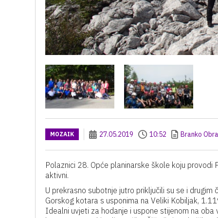
27.05.2019
10:52
Branko Obra
MOZAIK
Polaznici 28. Opće planinarske škole koju provodi P
aktivni.
U prekrasno subotnje jutro priključili su se i drugim
Gorskog kotara s usponima na Veliki Kobiljak, 1.1
Idealni uvjeti za hodanje i uspone stijenom na oba 