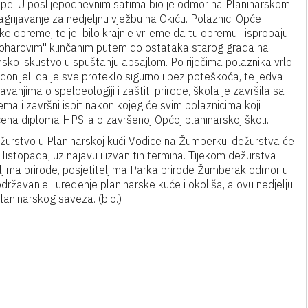
e Alpe. U poslijepodnevnim satima bio je odmor na Planinarskom
grijavanje za nedjeljnu vježbu na Okiću. Polaznici Opće
ke opreme, te je bilo krajnje vrijeme da tu opremu i isprobaju
"Žoharovim" klinčanim putem do ostataka starog grada na
nsko iskustvo u spuštanju absajlom. Po riječima polaznika vrlo
pridonijeli da je sve proteklo sigurno i bez poteškoća, te jedva
vanjima o speloeologiji i zaštiti prirode, škola je završila sa
ma i završni ispit nakon kojeg će svim polaznicima koji
učena diploma HPS-a o završenoj Općoj planinarskoj školi.
žurstvo u Planinarskoj kući Vodice na Žumberku, dežurstva će
listopada, uz najavu i izvan tih termina. Tijekom dežurstva
eljima prirode, posjetiteljima Parka prirode Žumberak odmor u
državanje i uređenje planinarske kuće i okoliša, a ovu nedjelju
aninarskog saveza. (b.o.)