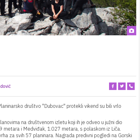
dović
laninarsko društvo "Dubovac" protekli vikend su bili vrlo
 članovima na društvenom izletu koji ih je odveo u južni dio
19 metara i Medviđak, 1.027 metara, s polaskom iz Liča.
vrha za svih 57 planinara. Nagrada predivni pogledi na Gorski