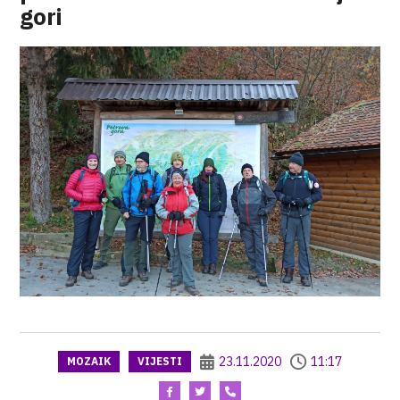
gori
23.11.2020
11:17
MOZAIK
VIJESTI