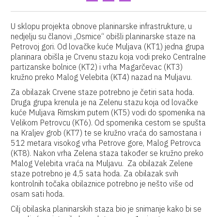
U sklopu projekta obnove planinarske infrastrukture, u
nedjelju su članovi „Osmice“ obišli planinarske staze na
Petrovoj gori. Od lovačke kuće Muljava (KT1) jedna grupa
planinara obišla je Crvenu stazu koja vodi preko Centralne
partizanske bolnice (KT2) i vrha Magarčevac (KT3)
kružno preko Malog Velebita (KT4) nazad na Muljavu.
Za obilazak Crvene staze potrebno je četiri sata hoda.
Druga grupa krenula je na Zelenu stazu koja od lovačke
kuće Muljava Rimskim putem (KT5) vodi do spomenika na
Velikom Petrovcu (KT6). Od spomenika cestom se spušta
na Kraljev grob (KT7) te se kružno vraća do samostana i
512 metara visokog vrha Petrove gore, Malog Petrovca
(KT8). Nakon vrha Zelena staza također se kružno preko
Malog Velebita vraća na Muljavu. Za obilazak Zelene
staze potrebno je 4,5 sata hoda. Za obilazak svih
kontrolnih točaka obilaznice potrebno je nešto više od
osam sati hoda.
Cilj obilaska planinarskih staza bio je snimanje kako bi se