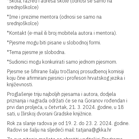
*Škola, razred i adresa škole (odnosi se samo na
srednjoškolce)
*Ime i prezime mentora (odnosi se samo na
srednjoškolce)
*Kontakt (e-mail ili broj mobitela autora i mentora).
*Pjesme mogu biti pisane u slobodnoj formi.
*Tema pjesme je slobodna.
*Sudionici mogu konkurirati samo jednom pjesmom.
Pjesme se šifrirane šalju tročlanoj prosudbenoj komisiji
koju čine afirmirani pjesnici i profesori hrvatskog jezika i
književnosti.
Proglašenje triju najboljih pjesama i autora, dodjela
priznanja i nagrada održati će se na Goranov rođendan i
prvi dan proljeća, u četvrtak, 21. 3. 2024. godine, u 18
sati, u Ilirskoj dvorani Gradske knjižnice.
Rok za slanje radova je od 19. 2. do 23. 2. 2024. godine.
Radovi se šalju na sljedeći mail: tatjana@gkka.hr