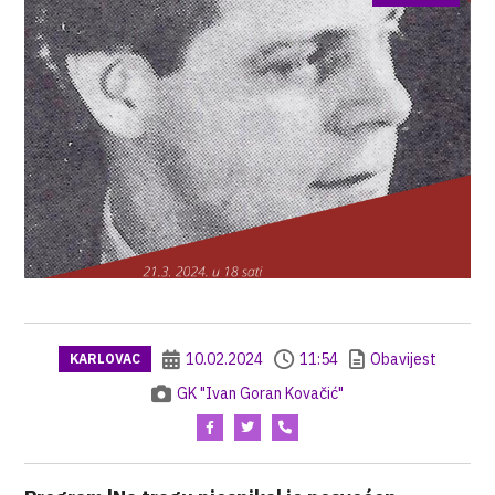
10.02.2024
11:54
Obavijest
KARLOVAC
GK "Ivan Goran Kovačić"