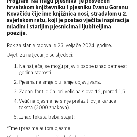
Program 'Na tragu pjesnika' je posvećen
hrvatskom književniku i pjesniku Ivanu Goranu
Kovačiću čije ime knjižnica nosi, stradalom u 2.
svjetskom ratu, koji je postao vječita inspiracija
mladim i starijim pjesnicima i ljubiteljima
poezije.
Rok za slanje radova je 23. veljače 2024. godine.
Uvjeti za natjecanje su sljedeći:
Na natječaj se mogu prijaviti osobe iznad petnaest
godina starosti.
Pjesma ne smije biti ranije objavljivana.
Zadani font je Calibri, veličina slova 12, prored 1,5.
Veličina pjesme ne smije prelaziti dvije kartice
teksta (3000 znakova).
Iznad teksta treba stajati:
*Ime i prezime autora pjesme