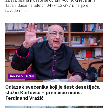
Za sva pitanja možete se obratiti voditeljici Programa
Tatjani Basar na telefon 047-412-377 ili na gore
navedeni mail.
POČIVAO U MIRU
Odlazak svećenika koji je šest desetljeća
služio Karlovcu – preminuo mons.
Ferdinand Vražić