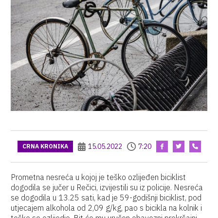
15.05.2022
7:20
CRNA KRONIKA
Prometna nesreća u kojoj je teško ozlijeđen biciklist
dogodila se jučer u Rečici, izvijestili su iz policije. Nesreća
se dogodila u 13.25 sati, kad je 59-godišnji biciklist, pod
utjecajem alkohola od 2,09 g/kg, pao s bicikla na kolnik i