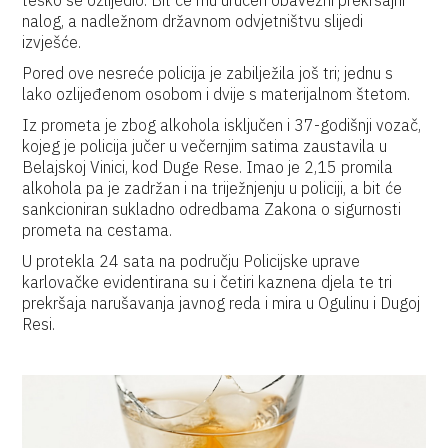
teško se ozlijedio. Bit će mu uručen obavezni prekršajni
nalog, a nadležnom državnom odvjetništvu slijedi
izvješće.
Pored ove nesreće policija je zabilježila još tri; jednu s
lako ozlijeđenom osobom i dvije s materijalnom štetom.
Iz prometa je zbog alkohola isključen i 37-godišnji vozač,
kojeg je policija jučer u večernjim satima zaustavila u
Belajskoj Vinici, kod Duge Rese. Imao je 2,15 promila
alkohola pa je zadržan i na triježnjenju u policiji, a bit će
sankcioniran sukladno odredbama Zakona o sigurnosti
prometa na cestama.
U protekla 24 sata na području Policijske uprave
karlovačke evidentirana su i četiri kaznena djela te tri
prekršaja narušavanja javnog reda i mira u Ogulinu i Dugoj
Resi.