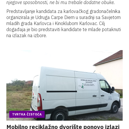
njegove sposobnosti, ne bi mu trebale dodatne obuke.
Predstavljanje kandidata za karlovačkog gradonačelnika
organizirala je Udruga Carpe Diem u suradnji sa Savjetom
mladih grada Karlovca i Kinoklubom Karlovac. Cilj
događaja je bio predstaviti kandidate te mlade potaknuti
na izlazak na izbore.
TVRTKA ČISTOĆA
Mobilno reciklažno dvorište ponovo izlazi