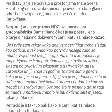
Predstavljanje se održalo u prostorijama Male Scena
Hrvatskog doma, svaki kandidat je uvodno rekao glavne
odrednice svoga programa koje se tiču mladih
Karlovčana.
Svoj program prvo je iznio HDZ-ov kandidat za
gradonačelnika Damir Mandić koji je na postavljeno
pitanje o nedavno dobivenom certifikatu za mlade kazao,
-Još prije sam rekao kako dobiveni certifikat treba gledati
kao poticaj, a tek onda kao potvrdu našega rada za
mlade. Vrijednost ovog certifikata, a to u konačnici i je
moj odgovor je li on potreban ili ne, je ta što su kriteriji
slagani po prijašnjim iskustvima u Hrvatskoj, ali i u
Europskoj uniji. Traje tri godine, to nam samo govori
kako je on jasno definiran. Njegova je vrijednost i ta što je
rađen na temelju objektivnih kriterija i podataka koje su
trebali svi gradovi dati. Sve ono što je poslano da se radi
za mlade u Karlovcu trebalo je biti aktivno šest mjeseci,
rekao je Mandić.
Petračić je istaknuo pak kako je certifikat za mlade
nepotreban te dodao,