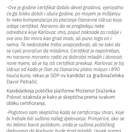
-Ove je godine certifikat dobilo devet gradova, vjerojatno
će ga toliko dobiti i iduće godine, po mojem je mišljenju
to neka kompenzacija za plaćanje članarine Udruzi koja
izdaje certifikat. Naravno da se pregledaju neke
odrednice koje Karlovac ima, poput naknade za rodilje i
sve ono što mora kao grad imati, ali puno toga on i
nema. Te nedostatke treba unaprjeđivati, ali ne tako da
se cijeli proračun da mladima. Certifikat je nepotreban,
mi naravno moramo raditi za dobrobit mladih i donositi
nove mjere, ali je taj isti certifikat preskup. Karlovac je toj
Udruzi od kada je član za članarinu platio milijun i 890
tisuća kuna,
rekao je SDP-ov kandidat za gradonačelnika
Davor Petračić.
Kandidatkinja političke platforme Možemo! Draženka
Polović istaknula je kako je skeptična prema svakom
obliku certificiranja,
-Pogotovo sam skeptična kada se certificiraju stvari, koje
bi trebale biti suština našeg djelovanja. Primjerice, ako se
mi želimo baviti politikom, onda je suština političkog
djelovanja da Karlovac bude grad mladih. Uvijek prema