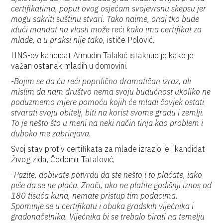
certifikatima, poput ovog osjećam svojevrsnu skepsu jer
mogu sakriti suštinu stvari. Tako naime, onaj tko bude
idući mandat na vlasti može reći kako ima certifikat za
mlade, a u praksi nije tako,
ističe Polović.
HNS-ov kandidat Armudin Talakić istaknuo je kako je
važan ostanak mladih u domovini.
-Bojim se da ću reći poprilično dramatičan izraz, ali
mislim da nam društvo nema svoju budućnost ukoliko ne
poduzmemo mjere pomoću kojih će mladi čovjek ostati
stvarati svoju obitelj, biti na korist svome gradu i zemlji.
To je nešto što u meni na neki način tinja kao problem i
duboko me zabrinjava.
Svoj stav protiv certifikata za mlade izrazio je i kandidat
Živog zida, Čedomir Tatalović,
-Pazite, dobivate potvrdu da ste nešto i to plaćate, iako
piše da se ne plaća. Znači, ako ne platite godišnji iznos od
180 tisuća kuna, nemate pristup tim podacima.
Spominje se u certifikatu i obuka gradskih vijećnika i
gradonačelnika. Vijećnika bi se trebalo birati na temelju