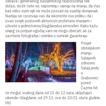
zabava i generalnog slavljeničkog raspoloženja tek
dolazi, složit ćete se, napominju i vjeruju na imanju, da Vas
baš nitko osim njih ne može pozvati na svjetliji domjenak.
Nadaju se i pozivaju vas da iskoristite ovu priliku i da i
izvan svojih poslovnih aktivnosti prošetate imanjem i
uživate u jedinstvenoj blagdanskoj atmosferi. Kako kažu
snijeg za potpun ugođaj vam ne mogu obećati, ali za
savršene fotografije i snimke u sumrak garantiraju.
Posjet
obiteljskom
imanju
Salajevih,
odnosno
SalajLandu
u
Grabovnici
pored
Čazme bit
će moguć svakog dana od 15 do 22 sata, uključujući
vikende i blagdane, od 29.11. ove do 20.01. iduće godine.
(rb)