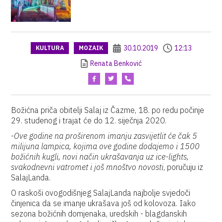
30.10.2019
12:13
KULTURA
MOZAIK
Renata Benković
Božićna priča obitelji Salaj iz Čazme, 18. po redu počinje
29. studenog i trajat će do 12. siječnja 2020.
-
Ove godine na proširenom imanju zasvijetlit će čak 5
milijuna lampica, kojima ove godine dodajemo i 1500
božićnih kugli, novi način ukrašavanja uz ice-lights,
svakodnevni vatromet i još mnoštvo novosti
, poručuju iz
SalajLanda.
O raskoši ovogodišnjeg SalajLanda najbolje svjedoči
činjenica da se imanje ukrašava još od kolovoza. Iako
sezona božićnih domjenaka, uredskih - blagdanskih