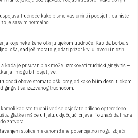
uspojava trudnoće kako bismo vas umirili i podsjetili da niste
 to je sasvim normalno!
enja koje neke žene otkriju tijekom trudnoće. Kao da borba s
 loša, sad još morate gledati prizor krvi u lavoru i njezin
a kada je prisutan plak može uzrokovati trudnički gingivitis –
anja i mogu biti osjetljive.
u trudnoći obave stomatološki pregled kako bi im desni tijekom
 od gingivitisa izazvanog trudnoćom.
 kamoli kad ste trudni i već se osjećate prilično opterećeno.
a glatke mišiće u tijelu, uključujući crijeva. To znači da hrana
 do zatvora.
državanjem stolice mekanom žene potencijalno mogu izbjeći