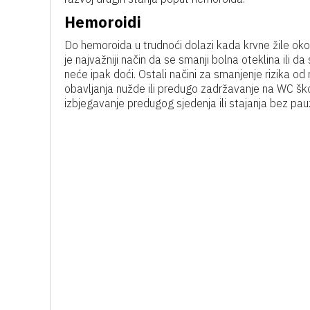
Hemoroidi
Do hemoroida u trudnoći dolazi kada krvne žile ok
je najvažniji način da se smanji bolna oteklina ili da
neće ipak doći. Ostali načini za smanjenje rizika o
obavljanja nužde ili predugo zadržavanje na WC ško
izbjegavanje predugog sjedenja ili stajanja bez pau