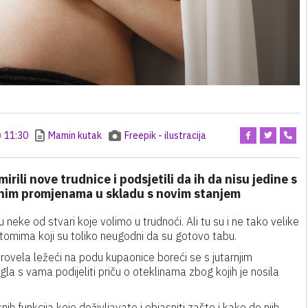
11:30
Mamin kutak
Freepik - ilustracija
rili nove trudnice i podsjetili da ih da nisu jedine s
enim promjenama u skladu s novim stanjem
su neke od stvari koje volimo u trudnoći. Ali tu su i ne tako velike
ptomima koji su toliko neugodni da su gotovo tabu.
ovela ležeći na podu kupaonice boreći se s jutarnjim
a s vama podijeliti priču o oteklinama zbog kojih je nosila
nih funkcija koje doživljavate i objasniti zašto i kako do njih