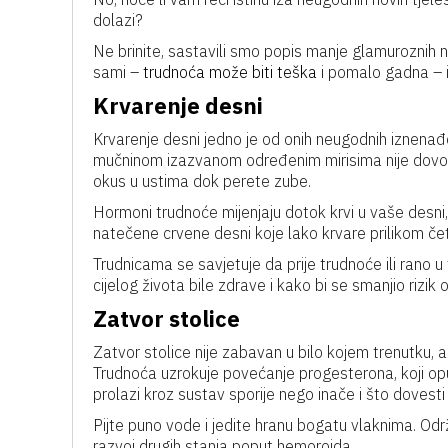
dolazi?
Ne brinite, sastavili smo popis manje glamuroznih n
sami –
trudnoća može biti teška
i pomalo gadna – i
Krvarenje desni
Krvarenje desni jedno je od onih neugodnih iznenađ
mučninom izazvanom određenim mirisima nije dovoljno
okus u ustima dok perete zube.
Hormoni trudnoće mijenjaju dotok krvi u vaše desni, 
natečene crvene desni koje lako krvare prilikom četk
Trudnicama se savjetuje da prije trudnoće ili rano 
cijelog života bile zdrave i kako bi se smanjio rizik
Zatvor stolice
Zatvor stolice nije zabavan u bilo kojem trenutku, a
Trudnoća uzrokuje povećanje progesterona, koji opušt
prolazi kroz sustav sporije nego inače i što dovesti
Pijte puno vode i jedite hranu bogatu vlaknima. O
razvoj drugih stanja poput hemoroida.