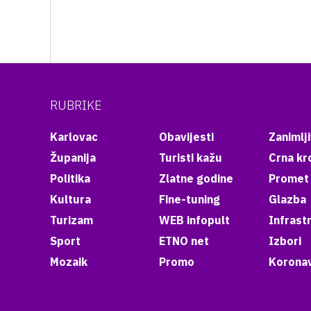
RUBRIKE
Karlovac
Obavijesti
Zanimlji
Županija
Turisti kažu
Crna kr
Politika
Zlatne godine
Promet
Kultura
Fine-tuning
Glazba
Turizam
WEB infopult
Infrast
Sport
ETNO net
Izbori
Mozaik
Promo
Koronav