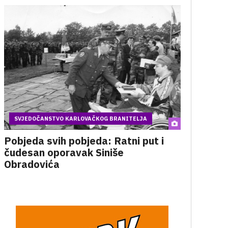
SVJEDOČANSTVO KARLOVAČKOG BRANITELJA
Pobjeda svih pobjeda: Ratni put i
čudesan oporavak Siniše
Obradovića