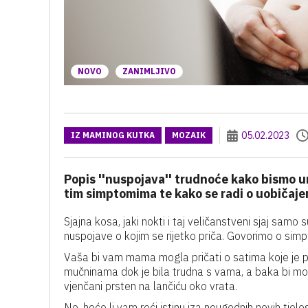
NOVO
ZANIMLJIVO
05.02.2023
IZ MAMINOG KUTKA
MOZAIK
Popis ''nuspojava'' trudnoće kako bismo umi
tim simptomima te kako se radi o uobičaj
Sjajna kosa, jaki nokti i taj veličanstveni sjaj samo 
nuspojave o kojim se rijetko priča. Govorimo o sim
Vaša bi vam mama mogla pričati o satima koje je pr
mučninama dok je bila trudna s vama, a baka bi mogl
vjenčani prsten na lančiću oko vrata.
No, hoće li vam reći istinu iza neugodnih novih tjeles