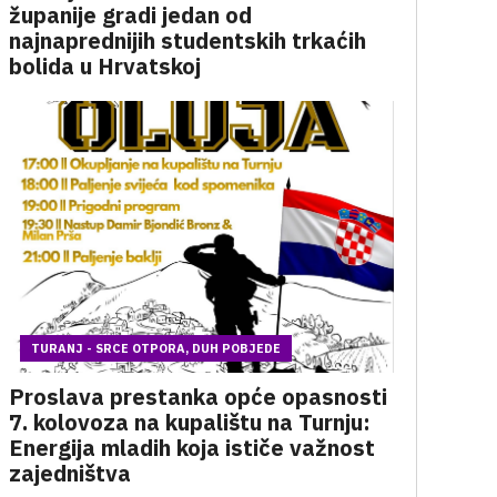
županije gradi jedan od
najnaprednijih studentskih trkaćih
bolida u Hrvatskoj
TURANJ - SRCE OTPORA, DUH POBJEDE
Proslava prestanka opće opasnosti
7. kolovoza na kupalištu na Turnju:
Energija mladih koja ističe važnost
zajedništva