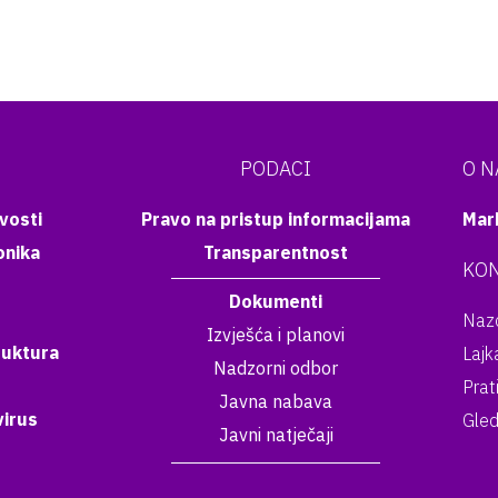
PODACI
O 
vosti
Pravo na pristup informacijama
Mar
onika
Transparentnost
KON
Dokumenti
Nazo
Izvješća i planovi
ruktura
Lajk
Nadzorni odbor
Prat
Javna nabava
irus
Gled
Javni natječaji