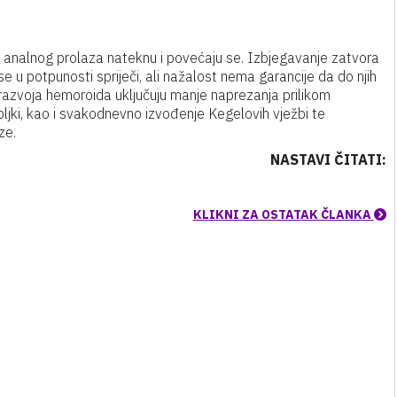
o analnog prolaza nateknu i povećaju se. Izbjegavanje zatvora
 se u potpunosti spriječi, ali nažalost nema garancije da do njih
d razvoja hemoroida uključuju manje naprezanja prilikom
ljki, kao i svakodnevno izvođenje Kegelovih vježbi te
ze.
NASTAVI ČITATI:
KLIKNI ZA OSTATAK ČLANKA