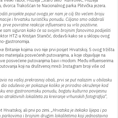
a Veliki Tabor, Muzeja „Staro selo“ Kumrovec, Muzeja
, dvorca Trakošćan te Nacionalnog parka Plitvička jezera.
oditi projekte poput ovoga jer nam je cilj što većem broju
tinacije i hrvatsku turističku ponudu. Ciljano smo odabrali
a prve povratne reakcije influensera su vrlo pozitivne.
te sam siguran kako će sa svojim brojnim fanovima podijeliti
irektor HTZ-a Kristjan Staničić, dodavši kako se u sklopu ovog
eno-gastronomija.
e Britanije kojima ovo nije prvi posjet Hrvatskoj. S ovog tržišta
deo materijala posvećenih putovanjima, a koje objavljuje na
objave posvećene putovanjima bavi i modom. Među influenserima
 i putovanja koji na društvenoj mreži Instagram broji više od
avio na vašoj prekrasnoj obali, prvi se put nalazim u obilasku
 dio oduševio jer pokazuje koliko je prirodno okruženje kod
unsku eno-gastronomsku ponudu, bogatu kulturno povijesnu
no atraktivnih lokaliteta za kreiranje vrhunskih fotografija“
,
t Hrvatskoj, ali prvi po zimi.
„Hrvatska je itekako lijepa i po
parkovima i brojnim drugim lokalitetima koji jednostavno