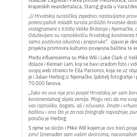
obilazak Zagreba i Parka prirode Medvednica, dvor
krapinskih neandertalaca, Starog grada u Varaždinu
„U Hrvatskoj turističkoj zajednici nastavljamo prov
potencijalnih mladih turista približiti hrvatske des
instagramere s tržišta Velike Britanije i Njemačke, 
Oduševljeni su raznolikošću hrvatskog kontinenta 
samo pozitivna iskustva i preporuke“
, izjavio je d
projekta promovira kulturno-povijesna baština te 
Među influenserima su Mike Will i Luke Clark iz Velik
dolaze i Kennan Lam, koji se bavi izradom foto i vi
svojoj web stranici te Ella Parsonss, koja se uz 
je i Julian Herbrig iz Njemačke, ljubitelj fotografije
70.000 fanova.
„Iako mi ovo nije prvi posjet Hrvatskoj jer sam bor
kontinentalnog dijela zemlje. Mogu reći da me ovaj
vas raznoliko, bogato, ali i očuvano. Imate i vrh
baštinu i ono što je za nas fotografe najvažnije, pu
poručio je Herbrig.
S njime se složio i Mike Will kojem je ovo treći posje
zimi! Iznenađen sam vašim dvorcima, nacionalnim 