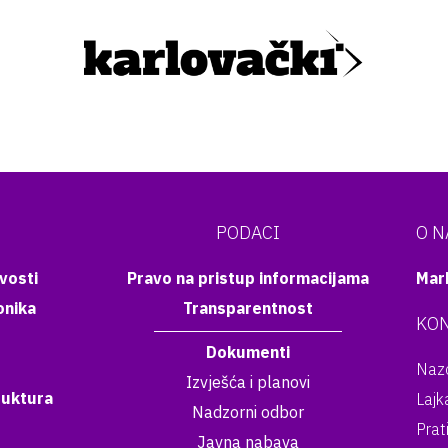
PODACI
O 
vosti
Pravo na pristup informacijama
Mar
onika
Transparentnost
KON
Dokumenti
Nazo
Izvješća i planovi
ruktura
Lajk
Nadzorni odbor
Prat
Javna nabava