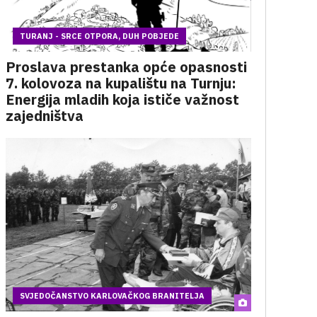
TURANJ - SRCE OTPORA, DUH POBJEDE
Proslava prestanka opće opasnosti
7. kolovoza na kupalištu na Turnju:
Energija mladih koja ističe važnost
zajedništva
SVJEDOČANSTVO KARLOVAČKOG BRANITELJA