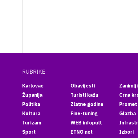
RUBRIKE
Karlovac
Obavijesti
Zanimlji
Županija
Turisti kažu
Crna kr
Politika
Zlatne godine
Promet
Kultura
Fine-tuning
Glazba
Turizam
WEB infopult
Infrast
Sport
ETNO net
Izbori