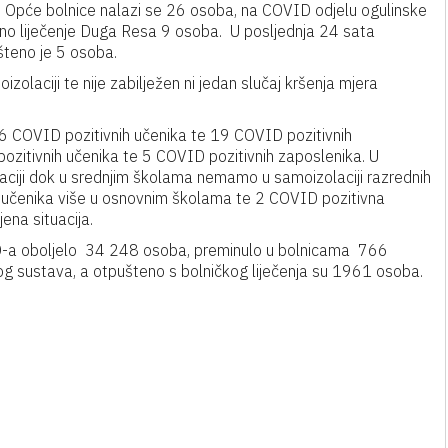
 Opće bolnice nalazi se 26 osoba, na COVID odjelu ogulinske
no liječenje Duga Resa 9 osoba. U posljednja 24 sata
šteno je 5 osoba.
laciji te nije zabilježen ni jedan slučaj kršenja mjera
 COVID pozitivnih učenika te 19 COVID pozitivnih
ozitivnih učenika te 5 COVID pozitivnih zaposlenika. U
aciji dok u srednjim školama nemamo u samoizolaciji razrednih
a učenika više u osnovnim školama te 2 COVID pozitivna
ena situacija.
ID-a oboljelo 34 248 osoba, preminulo u bolnicama 766
g sustava, a otpušteno s bolničkog liječenja su 1961 osoba.