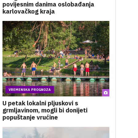
povijesnim danima oslobađanja
karlovačkog kraja
VREMENSKA PROGNOZA
U petak lokalni pljuskovi s
grmljavinom, mogli bi donijeti
popuštanje vrućine