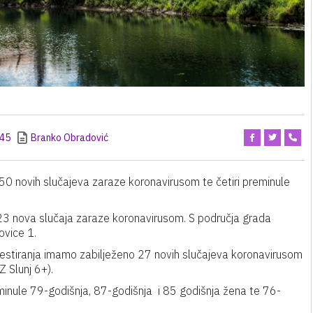
:45
Branko Obradović
50 novih slučajeva zaraze koronavirusom te četiri preminule
3 nova slučaja zaraze koronavirusom. S područja grada
ovice 1.
estiranja imamo zabilježeno 27 novih slučajeva koronavirusom
 Slunj 6+).
minule 79-godišnja, 87-godišnja i 85 godišnja žena te 76-