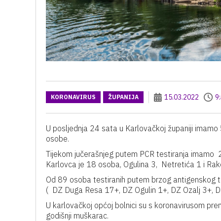
15.03.2022
9
KORONAVIRUS
ŽUPANIJA
U posljednja 24 sata u Karlovačkoj županiji imamo 
osobe.
Tijekom jučerašnjeg putem PCR testiranja imamo 2
Karlovca je 18 osoba, Ogulina 3, Netretića 1 i Rak
Od 89 osoba testiranih putem brzog antigenskog t
( DZ Duga Resa 17+, DZ Ogulin 1+, DZ Ozalj 3+, DZ
U karlovačkoj općoj bolnici su s koronavirusom pre
godišnji muškarac.