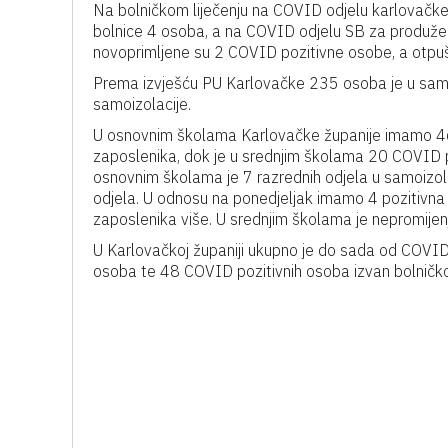
Na bolničkom liječenju na COVID odjelu karlovačke
bolnice 4 osoba, a na COVID odjelu SB za produže
novoprimljene su 2 COVID pozitivne osobe, a otpu
Prema izvješću PU Karlovačke 235 osoba je u samoizo
samoizolacije.
U osnovnim školama Karlovačke županije imamo 46
zaposlenika, dok je u srednjim školama 20 COVID p
osnovnim školama je 7 razrednih odjela u samoizol
odjela. U odnosu na ponedjeljak imamo 4 pozitivn
zaposlenika više. U srednjim školama je nepromijenj
U Karlovačkoj županiji ukupno je do sada od COV
osoba te 48 COVID pozitivnih osoba izvan bolničko