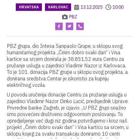
13.12.2025
10:00
HRVATSKA
KARLOVAC
PBZ
PBZ grupa, dio Intesa Sanpaolo Grupe, u sklopu svog
humanitarnog projekta „Činim dobro svaki dan“ i Visa
kartice sa srcem donirala je 38.851,52 eura Centru za
pružanje usluga u zajednici Vladimir Nazor iz Karlovaca.
To je 101. donacija PBZ grupe u sklopu ovog projekta, a
donirana sredstva Centar je iskoristio za kupnju
električnog vozila.
U povodu uručenja donacije Centru za pružanje usluga u
zajednici Vladimir Nazor Dinko Lucić, predsjednik Uprave
Privredne banke Zagreb, je izjavio: „U PBZ grupi snažno
smo posvećeni društveno odgovornom poslovanju. To
opredjeljenje već dugi niz godina potvrđujemo i kroz naš
projekt „Činim dobro svaki dan“ i Visa karticu sa srcem, u
sklopu kojeg za svaku transakciju doniramo 10 centi