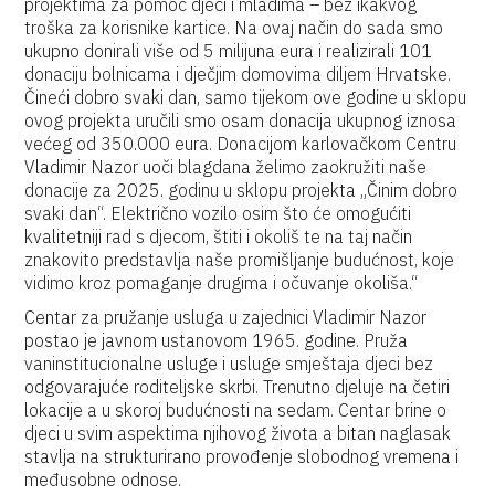
projektima za pomoć djeci i mladima – bez ikakvog
troška za korisnike kartice. Na ovaj način do sada smo
ukupno donirali više od 5 milijuna eura i realizirali 101
donaciju bolnicama i dječjim domovima diljem Hrvatske.
Čineći dobro svaki dan, samo tijekom ove godine u sklopu
ovog projekta uručili smo osam donacija ukupnog iznosa
većeg od 350.000 eura. Donacijom karlovačkom Centru
Vladimir Nazor uoči blagdana želimo zaokružiti naše
donacije za 2025. godinu u sklopu projekta „Činim dobro
svaki dan“. Električno vozilo osim što će omogućiti
kvalitetniji rad s djecom, štiti i okoliš te na taj način
znakovito predstavlja naše promišljanje budućnost, koje
vidimo kroz pomaganje drugima i očuvanje okoliša.“
Centar za pružanje usluga u zajednici Vladimir Nazor
postao je javnom ustanovom 1965. godine. Pruža
vaninstitucionalne usluge i usluge smještaja djeci bez
odgovarajuće roditeljske skrbi. Trenutno djeluje na četiri
lokacije a u skoroj budućnosti na sedam. Centar brine o
djeci u svim aspektima njihovog života a bitan naglasak
stavlja na strukturirano provođenje slobodnog vremena i
međusobne odnose.