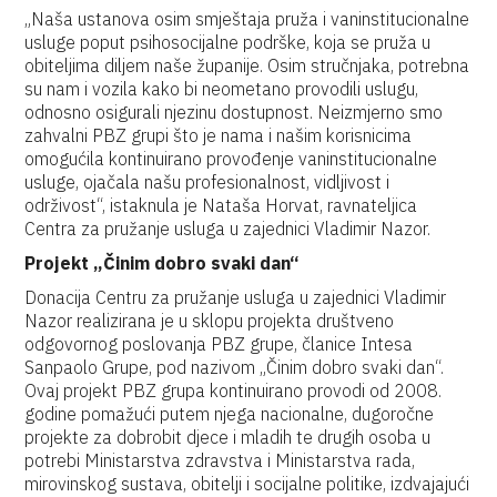
„Naša ustanova osim smještaja pruža i vaninstitucionalne
usluge poput psihosocijalne podrške, koja se pruža u
obiteljima diljem naše županije. Osim stručnjaka, potrebna
su nam i vozila kako bi neometano provodili uslugu,
odnosno osigurali njezinu dostupnost. Neizmjerno smo
zahvalni PBZ grupi što je nama i našim korisnicima
omogućila kontinuirano provođenje vaninstitucionalne
usluge, ojačala našu profesionalnost, vidljivost i
održivost“, istaknula je Nataša Horvat, ravnateljica
Centra za pružanje usluga u zajednici Vladimir Nazor.
Projekt „Činim dobro svaki dan“
Donacija Centru za pružanje usluga u zajednici Vladimir
Nazor realizirana je u sklopu projekta društveno
odgovornog poslovanja PBZ grupe, članice Intesa
Sanpaolo Grupe, pod nazivom „Činim dobro svaki dan“.
Ovaj projekt PBZ grupa kontinuirano provodi od 2008.
godine pomažući putem njega nacionalne, dugoročne
projekte za dobrobit djece i mladih te drugih osoba u
potrebi Ministarstva zdravstva i Ministarstva rada,
mirovinskog sustava, obitelji i socijalne politike, izdvajajući