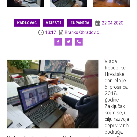
22.04.2020
KARLOVAC
VIJESTI
ŽUPANIJA
13:17
Branko Obradović
Vlada
Republike
Hrvatske
donijela je
6. prosinca
2018.
godine
Zaključak
kojim se, u
cilju razvoja
depriviranih
područja