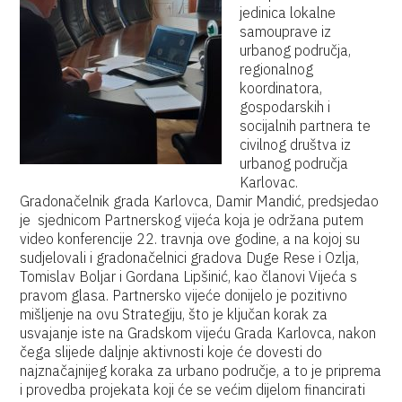
jedinica lokalne
samouprave iz
urbanog područja,
regionalnog
koordinatora,
gospodarskih i
socijalnih partnera te
civilnog društva iz
urbanog područja
Karlovac.
Gradonačelnik grada Karlovca, Damir Mandić, predsjedao
je sjednicom Partnerskog vijeća koja je održana putem
video konferencije 22. travnja ove godine, a na kojoj su
sudjelovali i gradonačelnici gradova Duge Rese i Ozlja,
Tomislav Boljar i Gordana Lipšinić, kao članovi Vijeća s
pravom glasa. Partnersko vijeće donijelo je pozitivno
mišljenje na ovu Strategiju, što je ključan korak za
usvajanje iste na Gradskom vijeću Grada Karlovca, nakon
čega slijede daljnje aktivnosti koje će dovesti do
najznačajnijeg koraka za urbano područje, a to je priprema
i provedba projekata koji će se većim dijelom financirati