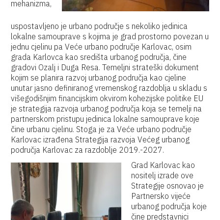
mehanizma,
uspostavljeno je urbano područje s nekoliko jedinica
lokalne samouprave s kojima je grad prostorno povezan u
jednu cjelinu pa Veće urbano područje Karlovac, osim
grada Karlovca kao središta urbanog područja, čine
gradovi Ozalj i Duga Resa. Temeljni strateški dokument
kojim se planira razvoj urbanog područja kao cjeline
unutar jasno definiranog vremenskog razdoblja u skladu s
višegodišnjim financijskim okvirom kohezijske politike EU
je strategija razvoja urbanog područja koja se temelji na
partnerskom pristupu jedinica lokalne samouprave koje
čine urbanu cjelinu. Stoga je za Veće urbano područje
Karlovac izrađena Strategija razvoja Većeg urbanog
područja Karlovac za razdoblje 2019.-2027.
Grad Karlovac kao
nositelj izrade ove
Strategije osnovao je
Partnersko vijeće
urbanog područja koje
čine predstavnici