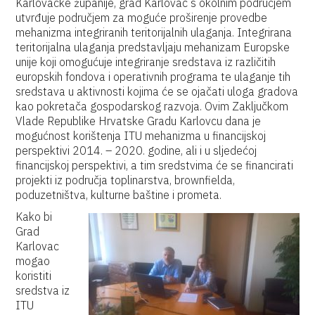
Karlovačke županije, grad Karlovac s okolnim područjem
utvrđuje područjem za moguće proširenje provedbe
mehanizma integriranih teritorijalnih ulaganja. Integrirana
teritorijalna ulaganja predstavljaju mehanizam Europske
unije koji omogućuje integriranje sredstava iz različitih
europskih fondova i operativnih programa te ulaganje tih
sredstava u aktivnosti kojima će se ojačati uloga gradova
kao pokretača gospodarskog razvoja. Ovim Zaključkom
Vlade Republike Hrvatske Gradu Karlovcu dana je
mogućnost korištenja ITU mehanizma u financijskoj
perspektivi 2014. – 2020. godine, ali i u sljedećoj
financijskoj perspektivi, a tim sredstvima će se financirati
projekti iz područja toplinarstva, brownfielda,
poduzetništva, kulturne baštine i prometa.
Kako bi
Grad
Karlovac
mogao
koristiti
sredstva iz
ITU