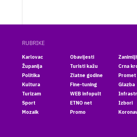
RUBRIKE
Karlovac
Obavijesti
Zanimlji
Županija
Turisti kažu
Crna kr
Politika
Zlatne godine
Promet
Kultura
Fine-tuning
Glazba
Turizam
WEB infopult
Infrast
Sport
ETNO net
Izbori
Mozaik
Promo
Koronav