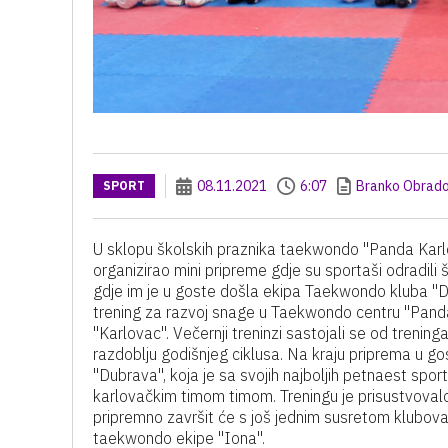
08.11.2021
6:07
Branko Obrado
SPORT
U sklopu školskih praznika taekwondo "Panda Karlo
organizirao mini pripreme gdje su sportaši odradili 
gdje im je u goste došla ekipa Taekwondo kluba "Du
trening za razvoj snage u Taekwondo centru "Panda
"Karlovac". Večernji treninzi sastojali se od trenin
razdoblju godišnjeg ciklusa. Na kraju priprema u go
"Dubrava", koja je sa svojih najboljih petnaest sport
karlovačkim timom timom. Treningu je prisustvovalo
pripremno završit će s još jednim susretom klubo
taekwondo ekipe "Iona".