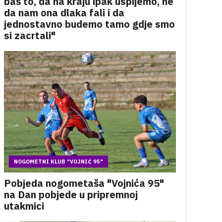
baš to, da na kraju ipak uspijemo, ne
da nam ona dlaka fali i da
jednostavno budemo tamo gdje smo
si zacrtali"
NOGOMETNI KLUB "VOJNIĆ 95"
Pobjeda nogometaša "Vojnića 95"
na Dan pobjede u pripremnoj
utakmici