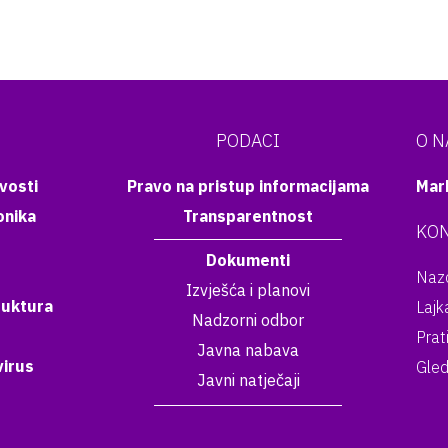
PODACI
O 
vosti
Pravo na pristup informacijama
Mar
onika
Transparentnost
KON
Dokumenti
Nazo
Izvješća i planovi
ruktura
Lajk
Nadzorni odbor
Prat
Javna nabava
irus
Gled
Javni natječaji