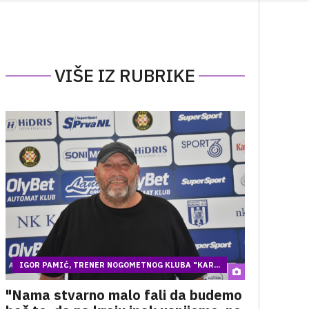
VIŠE IZ RUBRIKE
IGOR PAMIĆ, TRENER NOGOMETNOG KLUBA "KAR...
"Nama stvarno malo fali da budemo