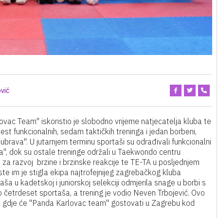
vić
vac Team" iskoristio je slobodno vrijeme natjecatelja kluba te
šest funkcionalnih, sedam taktičkih treninga i jedan borbeni,
brava". U jutarnjem terminu sportaši su odrađivali funkcionalni
", dok su ostale treninge održali u Taekwondo centru
ga za razvoj brzine i brzinske reakcije te TE-TA u posljednjem
ste im je stigla ekipa najtrofejnijeg zagrebačkog kluba
aša u kadetskoj i juniorskoj selekciji odmjerila snage u borbi s
 četrdeset sportaša, a trening je vodio Neven Trbojević. Ovo
va gdje će "Panda Karlovac team" gostovati u Zagrebu kod