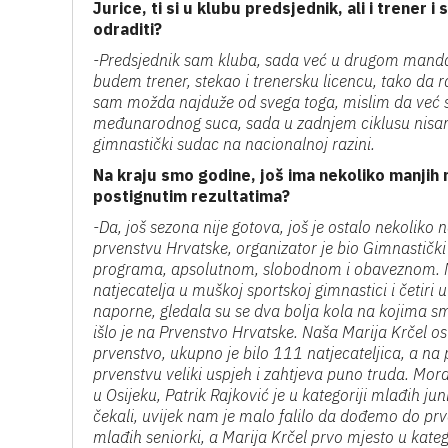
Jurice, ti si u klubu predsjednik, ali i trener 
odraditi?
-Predsjednik sam kluba, sada već u drugom mandatu
budem trener, stekao i trenersku licencu, tako da 
sam možda najduže od svega toga, mislim da već s
međunarodnog suca, sada u zadnjem ciklusu nisam
gimnastički sudac na nacionalnoj razini.
Na kraju smo godine, još ima nekoliko manjih n
postignutim rezultatima?
-Da, još sezona nije gotova, još je ostalo nekoliko
prvenstvu Hrvatske, organizator je bio Gimnastički 
programa, apsolutnom, slobodnom i obaveznom. Nastup
natjecatelja u muškoj sportskoj gimnastici i četiri u
naporne, gledala su se dva bolja kola na kojima smo
išlo je na Prvenstvo Hrvatske. Naša Marija Krčel osv
prvenstvo, ukupno je bilo 111 natjecateljica, a na 
prvenstvu veliki uspjeh i zahtjeva puno truda. Mor
u Osijeku, Patrik Rajković je u kategoriji mlađih j
čekali, uvijek nam je malo falilo da dođemo do prv
mlađih seniorki, a Marija Krčel prvo mjesto u kate