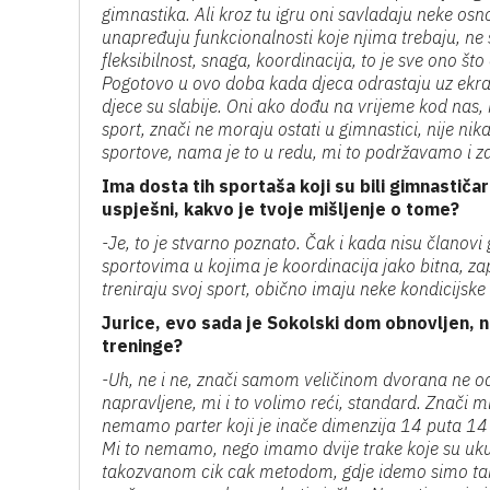
gimnastika. Ali kroz tu igru oni savladaju neke osn
unapređuju funkcionalnosti koje njima trebaju, ne 
fleksibilnost, snaga, koordinacija, to je sve ono š
Pogotovo u ovo doba kada djeca odrastaju uz ekra
djece su slabije. Oni ako dođu na vrijeme kod nas, mi
sport, znači ne moraju ostati u gimnastici, nije nika
sportove, nama je to u redu, mi to podržavamo i z
Ima dosta tih sportaša koji su bili gimnastičari
uspješni, kakvo je tvoje mišljenje o tome?
-Je, to je stvarno poznato. Čak i kada nisu članovi
sportovima u kojima je koordinacija jako bitna, za
treniraju svoj sport, obično imaju neke kondicijske
Jurice, evo sada je Sokolski dom obnovljen, no
treninge?
-Uh, ne i ne, znači samom veličinom dvorana ne o
napravljene, mi i to volimo reći, standard. Znači 
nemamo parter koji je inače dimenzija 14 puta 14
Mi to nemamo, nego imamo dvije trake koje su uku
takozvanom cik cak metodom, gdje idemo simo tam