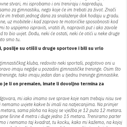
ovne stvari, mi isprobamo i oni treniraju i napreduju,
samo za gimnastiku, nego koje će im trebati za život. Znači
to će im trebati jednog dana za snalaženje dok hodaju u gradu.
ne, uz mobitele i kad zapravo te motoričke sposobnosti kod
 to uspijemo ispraviti, vratiti ih, napraviti put i ako zavole
d to bio uvjet. Dođu, neki će ostati, neki će otići u neke druge
ato smo tu.
, poslije su otišli u druge sportove i bili su vrlo
 gimnastičkog kluba, redovito neki sportaši, pogotovo oni u
pravo imaju negdje u pozadini gimnastičke treninge. Osim što
 treninge, tako imaju jedan dan u tjednu treninge gimnastike.
 je li on premalen, imate li dovoljno termina za
dgovara, mi iako imamo sve sprave koje nam trebaju nisu sve
mi nemamo uvjete kakve bi imali na natjecanjima. Na primjer
 metara, sama ploha na kojoj se vježba je 12 puta 12 metara.
pne širine 4 metra i duge jedno 15 metara. Treniramo parter
o i nemamo taj kvadrat, tu kocku, kako mi kažemo, na kojoj