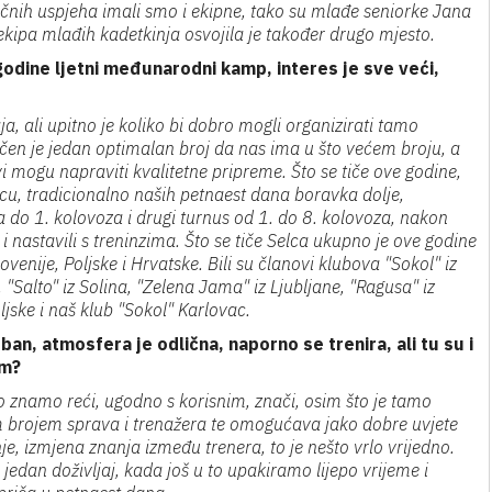
nih uspjeha imali smo i ekipne, tako su mlađe seniorke Jana
ekipa mlađih kadetkinja osvojila je također drugo mjesto.
godine ljetni međunarodni kamp, interes je sve veći,
ja, ali upitno je koliko bi dobro mogli organizirati tamo
ničen je jedan optimalan broj da nas ima u što većem broju, a
 mogu napraviti kvalitetne pripreme. Što se tiče ove godine,
cu, tradicionalno naših petnaest dana boravka dolje,
a do 1. kolovoza i drugi turnus od 1. do 8. kolovoza, nakon
 nastavili s treninzima. Što se tiče Selca ukupno je ove godine
ovenije, Poljske i Hrvatske. Bili su članovi klubova "Sokol" iz
"Salto" iz Solina, "Zelena Jama" iz Ljubljane, "Ragusa" iz
ljske i naš klub "Sokol" Karlovac.
ban, atmosfera je odlična, naporno se trenira, ali tu su i
om?
ko znamo reći, ugodno s korisnim, znači, osim što je tamo
kim brojem sprava i trenažera te omogućava jako dobre uvjete
e, izmjena znanja između trenera, to je nešto vrlo vrijedno.
 jedan doživljaj, kada još u to upakiramo lijepo vrijeme i