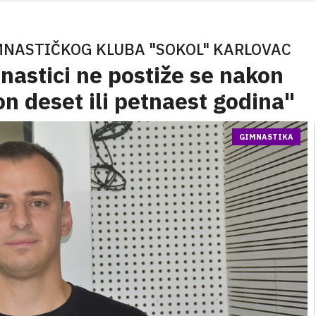
MNASTIČKOG KLUBA "SOKOL" KARLOVAC
mnastici ne postiže se nakon
on deset ili petnaest godina"
GIMNASTIKA