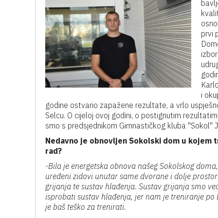
bavlj
kvali
osno
prvi 
Domo
izbor
udru
godin
Karlo
i oku
godine ostvario zapažene rezultate, a vrlo uspješn
Selcu. O cijeloj ovoj godini, o postignutim rezultati
smo s predsjednikom Gimnastičkog kluba "Sokol" 
Nedavno je obnovljen Sokolski dom u kojem tre
rad?
-Bila je energetska obnova našeg Sokolskog doma, 
uređeni zidovi unutar same dvorane i dolje prostorij
grijanja te sustav hlađenja. Sustav grijanja smo ve
isprobati sustav hlađenja, jer nam je treniranje po l
je baš teško za trenirati.