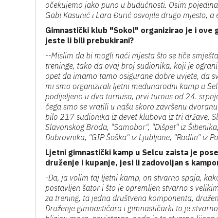
očekujemo jako puno u budućnosti. Osim pojedinač
Gabi Kasunić i Lara Đurić osvojile drugo mjesto, a 
Gimnastički klub "Sokol" organizirao je i ove 
jeste li bili prebukirani?
--Mislim da bi mogli naći mjesta što se tiče smješta
treninge, tako da ovaj broj sudionika, koji je ogra
opet da imamo tamo osigurane dobre uvjete, da svi
mi smo organizirali ljetni međunarodni kamp u Sel
podijeljeno u dva turnusa, prvi turnus od 24. srpnj
čega smo se vratili u našu skoro završenu dvoranu i
bilo 217 sudionika iz devet klubova iz tri države, Sl
Slavonskog Broda, "Samobor", "Dišpet" iz Šibenika, 
Dubrovnika, "GIP Šoška" iz Ljubljane, "Radlin" iz Po
Ljetni gimnastički kamp u Selcu zaista je pose
druženje i kupanje, jesi li zadovoljan s kamp
-Da, ja volim taj ljetni kamp, on stvarno spaja, ka
postavljen šator i što je opremljen stvarno s veli
za trening, ta jedna društvena komponenta, druženj
Druženje gimnastičara i gimnastičarki to je stvarno