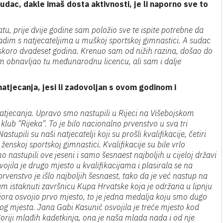
i sudac, dakle imaš dosta aktivnosti, je li naporno sve to
, prije dvije godine sam položio sve te ispite potrebne da
radim s natjecateljima u muškoj sportskoj gimnastici. A sudac
koro dvadeset godina. Krenuo sam od nižih razina, došao do
 obnavljao tu međunarodnu licencu, ali sam i dalje
atjecanja, jesi li zadovoljan s ovom godinom i
 natjecanja. Upravo smo nastupili u Rijeci na Višebojskom
klub "Rijeka". To je bilo nacionalno prvenstvo u sva tri
ili su naši natjecatelji koji su prošli kvalifikacije, četiri
 ženskoj sportskoj gimnastici. Kvalifikacije su bile vrlo
 nastupili ove jeseni i samo šesnaest najboljih u cijeloj državi
ojila je drugo mjesto u kvalifikacijama i plasirala se na
prvenstvo je išlo najboljih šesnaest, tako da je već nastup na
am istaknuti završnicu Kupa Hrvatske koja je održana u lipnju
uniora osvojio prvo mjesto, to je jedna medalja koju smo dugo
og mjesta. Jana Gabi Kasunić osvojila je treće mjesto kod
goriji mlađih kadetkinja, ona je naša mlada nada i od nje