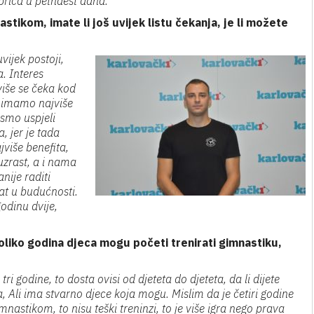
 priča u petnaest dana.
nastikom, imate li još uvijek listu čekanja, je li možete
vijek postoji,
. Interes
više se čeka kod
tu imamo najviše
 smo uspjeli
, jer je tada
jviše benefita,
uzrast, a i nama
nije raditi
tat u budućnosti.
godinu dvije,
koliko godina djeca mogu početi trenirati gimnastiku,
i godine, to dosta ovisi od djeteta do djeteta, da li dijete
, Ali ima stvarno djece koja mogu. Mislim da je četiri godine
astikom, to nisu teški treninzi, to je više igra nego prava