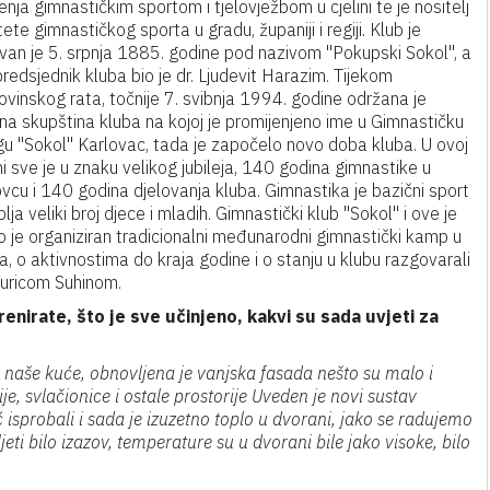
enja gimnastičkim sportom i tjelovježbom u cjelini te je nositelj
tete gimnastičkog sporta u gradu, županiji i regiji. Klub je
van je 5. srpnja 1885. godine pod nazivom "Pokupski Sokol", a
predsjednik kluba bio je dr. Ljudevit Harazim. Tijekom
vinskog rata, točnije 7. svibnja 1994. godine održana je
na skupština kluba na kojoj je promijenjeno ime u Gimnastičku
gu "Sokol" Karlovac, tada je započelo novo doba kluba. U ovoj
i sve je u znaku velikog jubileja, 140 godina gimnastike u
vcu i 140 godina djelovanja kluba. Gimnastika je bazični sport
plja veliki broj djece i mladih. Gimnastički klub "Sokol" i ove je
o je organiziran tradicionalni međunarodni gimnastički kamp u
ma, o aktivnostima do kraja godine i o stanju u klubu razgovarali
Juricom Suhinom.
nirate, što je sve učinjeno, kakvi su sada uvjeti za
naše kuće, obnovljena je vanjska fasada nešto su malo i
e, svlačionice i ostale prostorije Uveden je novi sustav
ć isprobali i sada je izuzetno toplo u dvorani, jako se radujemo
jeti bilo izazov, temperature su u dvorani bile jako visoke, bilo