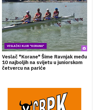
VESLAČKI KLUB "KORANA"
Veslač "Korane" Šime Ravnjak među
10 najboljih na svijetu u juniorskom
četvercu na pariće