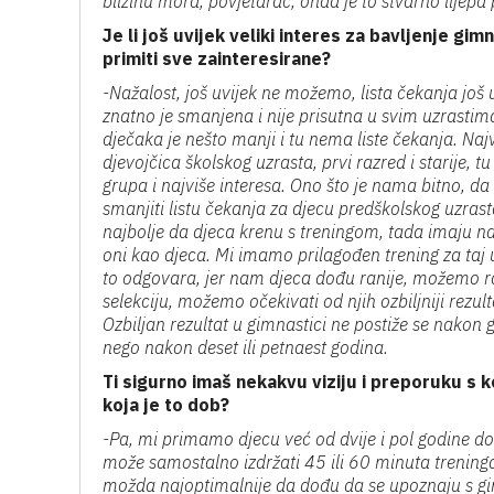
blizinu mora, povjetarac, onda je to stvarno lijepa
Je li još uvijek veliki interes za bavljenje gim
primiti sve zainteresirane?
-Nažalost, još uvijek ne možemo, lista čekanja još u
znatno je smanjena i nije prisutna u svim uzrastima
dječaka je nešto manji i tu nema liste čekanja. Naj
djevojčica školskog uzrasta, prvi razred i starije, 
grupa i najviše interesa. Ono što je nama bitno, da
smanjiti listu čekanja za djecu predškolskog uzrasta
najbolje da djeca krenu s treningom, tada imaju na
oni kao djeca. Mi imamo prilagođen trening za taj 
to odgovara, jer nam djeca dođu ranije, možemo ra
selekciju, možemo očekivati od njih ozbiljniji rezul
Ozbiljan rezultat u gimnastici ne postiže se nakon 
nego nakon deset ili petnaest godina.
Ti sigurno imaš nekakvu viziju i preporuku s 
koja je to dob?
-Pa, mi primamo djecu već od dvije i pol godine do tr
može samostalno izdržati 45 ili 60 minuta treninga
možda najoptimalnije da dođu da se upoznaju s gimn