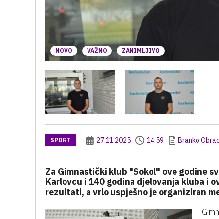
NOVO
VAŽNO
ZANIMLJIVO
27.11.2025
14:59
Branko Obrad
SPORT
Za Gimnastički klub "Sokol" ove godine sv
Karlovcu i 140 godina djelovanja kluba i o
rezultati, a vrlo uspješno je organiziran
Gimn